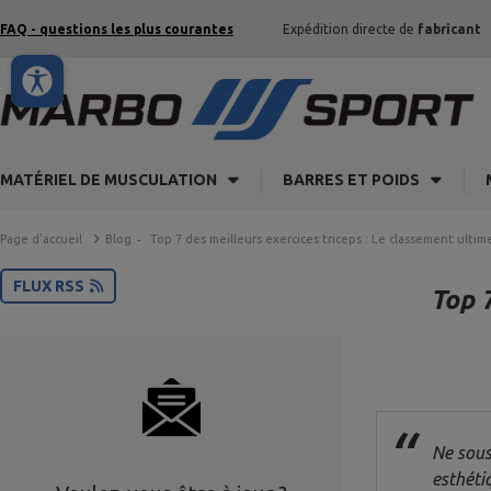
FAQ - questions les plus courantes
Expédition directe de
fabricant
MATÉRIEL DE MUSCULATION
BARRES ET POIDS
Page d'accueil
Blog
Top 7 des meilleurs exercices triceps : Le classement ulti
FLUX RSS
Top 
Ne sous
esthéti