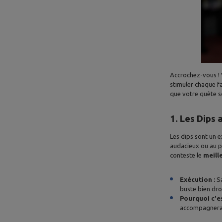
Accrochez-vous ! V
stimuler chaque f
que votre quête s
1. Les Dips 
Les dips sont un e
audacieux ou au p
conteste le
meill
Exécution :
Sa
buste bien dro
Pourquoi c'es
accompagnera d