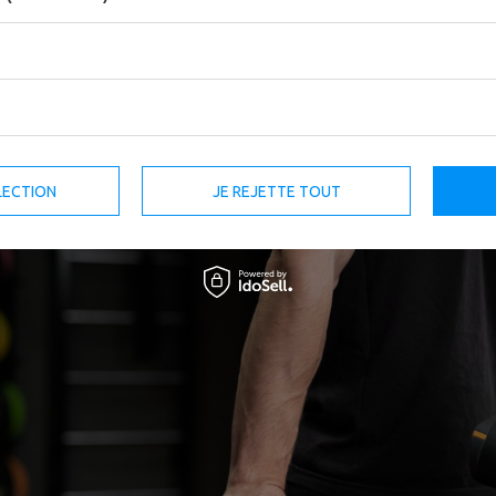
les débutants, tandis que les machines et les charges libres ouvrent un mond
exercices triceps pour une progression maxima
LECTION
JE REJETTE TOUT