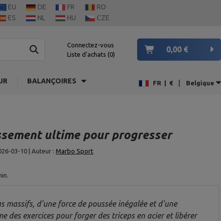
EU
DE
FR
RO
ES
NL
HU
CZE
Connectez-vous
0,00 €
Liste d'achats
0
UR
BALANÇOIRES
|
FR
|
€
Belgique
lassement ultime pour progresser
026-03-10 | Auteur :
Marbo Sport
in.
ras massifs, d'une force de poussée inégalée et d'une
 des exercices pour forger des triceps en acier et libérer