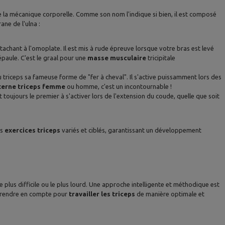
de la mécanique corporelle. Comme son nom l'indique si bien, il est composé
ne de l'ulna :
'attachant à l'omoplate. Il est mis à rude épreuve lorsque votre bras est levé
épaule. C'est le graal pour une
masse musculaire
tricipitale
 au triceps sa fameuse forme de "fer à cheval". Il s'active puissamment lors des
xterne triceps femme
ou homme, c'est un incontournable !
t toujours le premier à s'activer lors de l'extension du coude, quelle que soit
es
exercices triceps
variés et ciblés, garantissant un développement
plus difficile ou le plus lourd. Une approche intelligente et méthodique est
 à prendre en compte pour
travailler les triceps
de manière optimale et