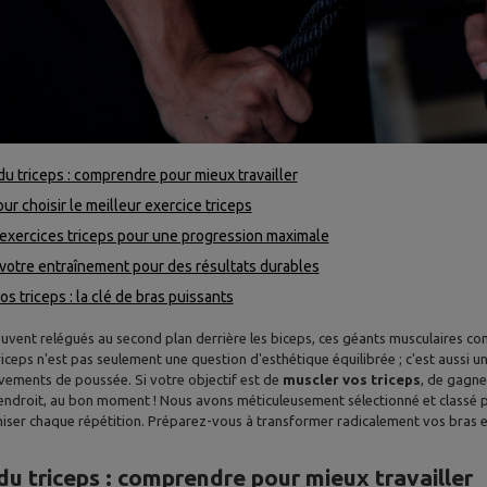
u triceps : comprendre pour mieux travailler
ur choisir le meilleur exercice triceps
exercices triceps pour une progression maximale
votre entraînement pour des résultats durables
os triceps : la clé de bras puissants
Souvent relégués au second plan derrière les biceps, ces géants musculaires 
ceps n'est pas seulement une question d'esthétique équilibrée ; c'est aussi u
ements de poussée. Si votre objectif est de
muscler vos triceps
, de gagne
endroit, au bon moment ! Nous avons méticuleusement sélectionné et classé 
iser chaque répétition. Préparez-vous à transformer radicalement vos bras e
u triceps : comprendre pour mieux travailler