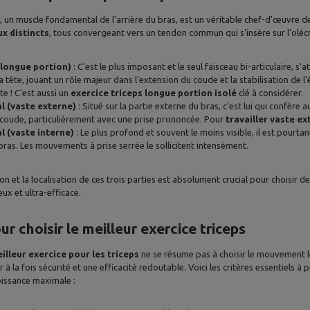
l, un muscle fondamental de l'arrière du bras, est un véritable chef-d'œuvre 
ux distincts
, tous convergeant vers un tendon commun qui s'insère sur l'olécra
(longue portion)
: C'est le plus imposant et le seul faisceau bi-articulaire, s
 tête, jouant un rôle majeur dans l'extension du coude et la stabilisation de l'
e ! C'est aussi un
exercice triceps longue portion isolé
clé à considérer.
al (vaste externe)
: Situé sur la partie externe du bras, c'est lui qui confère
coude, particulièrement avec une prise prononcée. Pour
travailler vaste e
l (vaste interne)
: Le plus profond et souvent le moins visible, il est pourtan
bras. Les mouvements à prise serrée le sollicitent intensément.
n et la localisation de ces trois parties est absolument crucial pour choisir d
x et ultra-efficace.
ur choisir le meilleur exercice triceps
illeur exercice pour les triceps
ne se résume pas à choisir le mouvement le 
ir à la fois sécurité et une efficacité redoutable. Voici les critères essentiels
issance maximale :