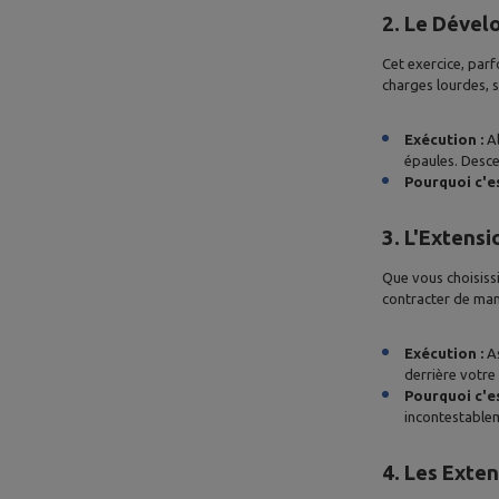
2. Le Dévelo
Cet exercice, par
charges lourdes, so
Exécution :
Al
épaules. Desce
Pourquoi c'es
3. L'Extensi
Que vous choisiss
contracter de man
Exécution :
As
derrière votre
Pourquoi c'es
incontestable
4. Les Exten