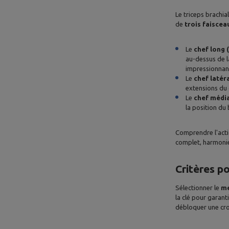
Le triceps brachia
de
trois faiscea
Le
chef long 
au-dessus de la
impressionnant
Le
chef latér
extensions du 
Le
chef média
la position du 
Comprendre l'actio
complet, harmonieu
Critères po
Sélectionner le
me
la clé pour garant
débloquer une cro