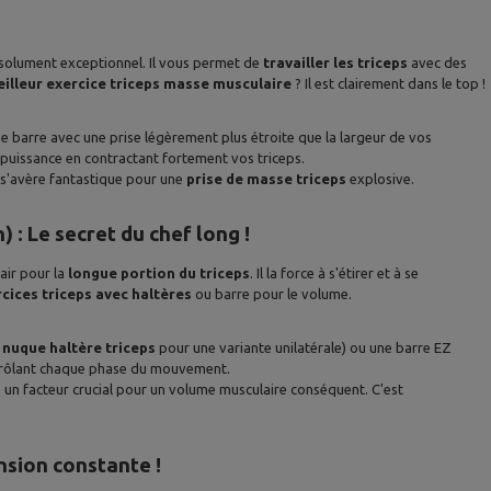
bsolument exceptionnel. Il vous permet de
travailler les triceps
avec des
illeur exercice triceps masse musculaire
? Il est clairement dans le top !
ne barre avec une prise légèrement plus étroite que la largeur de vos
 puissance en contractant fortement vos triceps.
 s'avère fantastique pour une
prise de masse triceps
explosive.
 : Le secret du chef long !
pair pour la
longue portion du triceps
. Il la force à s'étirer et à se
cices triceps avec haltères
ou barre pour le volume.
 nuque haltère triceps
pour une variante unilatérale) ou une barre EZ
ontrôlant chaque phase du mouvement.
un facteur crucial pour un volume musculaire conséquent. C'est
nsion constante !