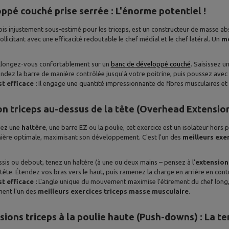
ppé couché prise serrée : L'énorme potentiel !
fois injustement sous-estimé pour les triceps, est un constructeur de masse a
llicitant avec une efficacité redoutable le chef médial et le chef latéral. Un
me
longez-vous confortablement sur un
banc de développé couché
. Saisissez u
ndez la barre de manière contrôlée jusqu'à votre poitrine, puis poussez avec
t efficace :
Il engage une quantité impressionnante de fibres musculaires et
on triceps au-dessus de la tête (Overhead Extension)
iez une
haltère
, une barre EZ ou la poulie, cet exercice est un isolateur hors 
ière optimale, maximisant son développement. C'est l'un des
meilleurs exer
sis ou debout, tenez un haltère (à une ou deux mains – pensez à l'
extension
 tête. Étendez vos bras vers le haut, puis ramenez la charge en arrière en c
t efficace :
L'angle unique du mouvement maximise l'étirement du chef long, 
ment l'un des
meilleurs exercices triceps masse musculaire
.
sions triceps à la poulie haute (Push-downs) : La te