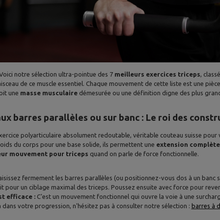
oici notre sélection ultra-pointue des 7
meilleurs exercices triceps
, class
aisceau de ce muscle essentiel. Chaque mouvement de cette liste est une pièc
oit une
masse musculaire
démesurée ou une définition digne des plus gran
aux barres parallèles ou sur banc : Le roi des const
xercice polyarticulaire absolument redoutable, véritable couteau suisse pour vo
oids du corps pour une base solide, ils permettent une
extension complète
eur mouvement pour triceps
quand on parle de force fonctionnelle.
isissez fermement les barres parallèles (ou positionnez-vous dos à un banc sol
it pour un ciblage maximal des triceps. Poussez ensuite avec force pour reveni
t efficace :
C'est un mouvement fonctionnel qui ouvre la voie à une surchar
ans votre progression, n'hésitez pas à consulter notre sélection :
barres à d