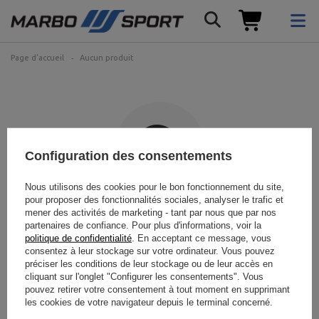
Page d'accueil
Aucun produit
Configuration des consentements
Nous utilisons des cookies pour le bon fonctionnement du site,
pour proposer des fonctionnalités sociales, analyser le trafic et
Le produit recherché n'a pas
mener des activités de marketing - tant par nous que par nos
partenaires de confiance. Pour plus d'informations, voir la
été trouvé.
politique de confidentialité
. En acceptant ce message, vous
consentez à leur stockage sur votre ordinateur. Vous pouvez
préciser les conditions de leur stockage ou de leur accès en
Essayez de spécifier des paramètres plus précis. Veuillez utiliser
moteur
cliquant sur l'onglet "Configurer les consentements". Vous
de recherche avancé
.
pouvez retirer votre consentement à tout moment en supprimant
les cookies de votre navigateur depuis le terminal concerné.