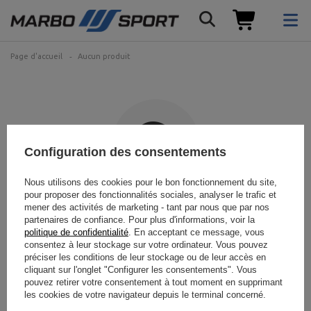
Page d'accueil
Aucun produit
Configuration des consentements
Nous utilisons des cookies pour le bon fonctionnement du site,
pour proposer des fonctionnalités sociales, analyser le trafic et
Le produit recherché n'a pas
mener des activités de marketing - tant par nous que par nos
partenaires de confiance. Pour plus d'informations, voir la
été trouvé.
politique de confidentialité
. En acceptant ce message, vous
consentez à leur stockage sur votre ordinateur. Vous pouvez
préciser les conditions de leur stockage ou de leur accès en
Essayez de spécifier des paramètres plus précis. Veuillez utiliser
moteur
cliquant sur l'onglet "Configurer les consentements". Vous
de recherche avancé
.
pouvez retirer votre consentement à tout moment en supprimant
les cookies de votre navigateur depuis le terminal concerné.