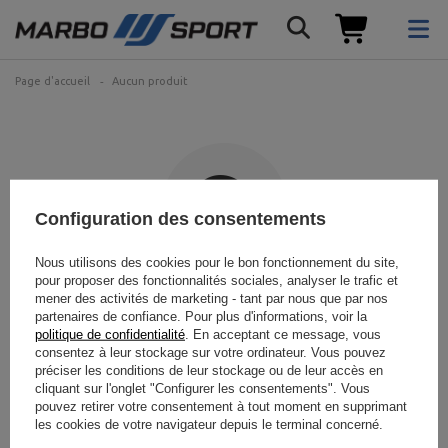
Page d'accueil
Aucun produit
Configuration des consentements
Nous utilisons des cookies pour le bon fonctionnement du site,
pour proposer des fonctionnalités sociales, analyser le trafic et
Le produit recherché n'a pas
mener des activités de marketing - tant par nous que par nos
partenaires de confiance. Pour plus d'informations, voir la
été trouvé.
politique de confidentialité
. En acceptant ce message, vous
consentez à leur stockage sur votre ordinateur. Vous pouvez
préciser les conditions de leur stockage ou de leur accès en
Essayez de spécifier des paramètres plus précis. Veuillez utiliser
moteur
cliquant sur l'onglet "Configurer les consentements". Vous
de recherche avancé
.
pouvez retirer votre consentement à tout moment en supprimant
les cookies de votre navigateur depuis le terminal concerné.