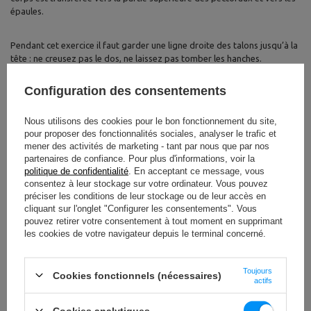
épaules.
Pendant cet exercice il faut garder une ligne droite des talons jusqu’à la
tête : ne creusez pas le dos, ne laissez pas tomber les hanches.
Fléchissez les bras à environ 90 degrés, en contrôlant le mouvement à la
descente comme à la montée.
Configuration des consentements
L’intégration régulière de cette variante dans votre entraînement
Nous utilisons des cookies pour le bon fonctionnement du site,
permet de développer davantage le haut des pectoraux, travailler la
pour proposer des fonctionnalités sociales, analyser le trafic et
force et la stabilité des épaules, et d’ajouter une difficulté
mener des activités de marketing - tant par nous que par nos
partenaires de confiance. Pour plus d'informations, voir la
supplémentaire aux pompes classiques.
politique de confidentialité
. En acceptant ce message, vous
consentez à leur stockage sur votre ordinateur. Vous pouvez
Dips entre deux chaises
préciser les conditions de leur stockage ou de leur accès en
cliquant sur l'onglet "Configurer les consentements". Vous
Cet exercice est une excellente alternative aux dips pectoraux
pouvez retirer votre consentement à tout moment en supprimant
classiques. Vous pouvez le réaliser à la maison e
n utilisant deux
les cookies de votre navigateur depuis le terminal concerné.
chaises stables
. Placez les chaises en parallèle, à une courte distance,
de manière à pouvoir saisir les dossiers facilement et soulever votre
corps au-dessus du sol. Gardez les bras tendus, les jambes légèrement
Toujours
Cookies fonctionnels (nécessaires)
actifs
fléchies aux genoux et les pieds croisés pour une meilleure stabilité.
Descendez lentement en fléchissant les coudes - votre poitrine doit
s’approcher des chaises. Enfin, tendez dynamiquement vos bras pour
Cookies analytiques