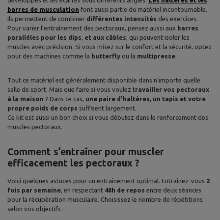
barres de musculation
font aussi partie du matériel incontournable.
Ils permettent de combiner
différentes intensités
des exercices.
Pour varier l’entraînement des pectoraux, pensez aussi aux
barres
parallèles pour les dips
,
et aux câbles
, qui peuvent isoler les
muscles avec précision. Si vous misez sur le confort et la sécurité, optez
pour des machines comme la
butterfly
ou la
multipresse
.
Tout ce matériel est généralement disponible dans n’importe quelle
salle de sport. Mais que faire si vous voulez t
ravailler vos pectoraux
à la maison
? Dans ce cas,
une paire d’haltères, un tapis et votre
propre poids de corps
suffisent largement.
Ce kit est aussi un bon choix si vous débutez dans le renforcement des
muscles pectoraux.
Comment s’entraîner pour muscler
efficacement les pectoraux ?
Voici quelques astuces pour un entraînement optimal. Entraînez-vous
2
fois par semaine
, en respectant
48h de repos
entre deux séances
pour la récupération musculaire. Choisissez le nombre de répétitions
selon vos objectifs :