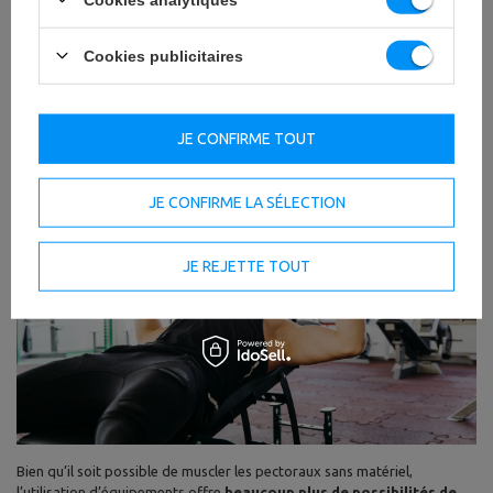
revenir à la position de départ. Cet exercice sollicite surtout
la partie
inférieure des pectoraux, les triceps et la portion antérieure
Cookies publicitaires
des épaules.
Réalisé régulièrement, il permet de stimuler la force
musculaire et de galber la poitrine, donc donne l’impression d'avoir pris
du volume.
JE CONFIRME TOUT
Top 5 des exercices pectoraux avec matériel
JE CONFIRME LA SÉLECTION
JE REJETTE TOUT
Bien qu’il soit possible de muscler les pectoraux sans matériel,
l’utilisation d’équipements offre
beaucoup plus de possibilités de