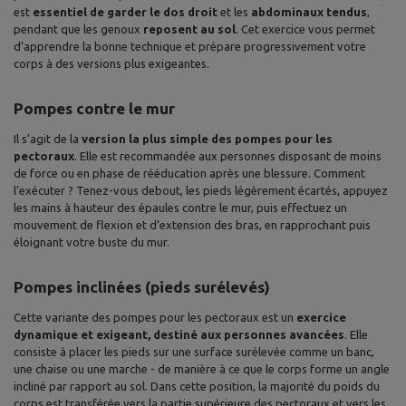
est
essentiel de garder le dos droit
et les
abdominaux tendus
,
pendant que les genoux
reposent au sol
. Cet exercice vous permet
d’apprendre la bonne technique et prépare progressivement votre
corps à des versions plus exigeantes.
Pompes contre le mur
Il s’agit de la
version la plus simple des pompes pour les
pectoraux
. Elle est recommandée aux personnes disposant de moins
de force ou en phase de rééducation après une blessure. Comment
l’exécuter ?
Tenez-vous debout, les pieds légèrement écartés, appuyez
les mains à hauteur des épaules contre le mur, puis effectuez un
mouvement de flexion et d’extension des bras, en rapprochant puis
éloignant votre buste du mur.
Pompes inclinées (pieds surélevés)
Cette variante des pompes pour les pectoraux est un
exercice
dynamique et exigeant, destiné aux personnes avancées
. Elle
consiste à placer les pieds sur une surface surélevée comme un banc,
une chaise ou une marche - de manière à ce que le corps forme un angle
incliné par rapport au sol. Dans cette position, la majorité du poids du
corps est transférée vers la partie supérieure des pectoraux et vers les