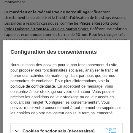
mouvement.
Le
matériau et le mécanisme de verrouillage
influencent
directement la durabilité et la facilité d'utilisation de tes stops disques.
Les pinces à ressorts classiques, comme les
Pinces à Ressorts pour
Poids Haltères 30 mm MA-Z006 de Marbo Sport
, t'offrent une solution
rapide et économique pour les barres de 30 mm. Pour les charges très
lourdes et une stabilité supérieure, les modèles à visser ou à levier sont
souvent privilégiés par les professionnels, offrant une prise plus ferme
Configuration des consentements
et une tranquillité d'esprit inégalée. La robustesse du matériau, qu'il
s'agisse d'acier chromé ou de composites renforcés, assure la longévité
de l'accessoire face aux chocs et à l'usure intensive.
Nous utilisons des cookies pour le bon fonctionnement du site,
pour proposer des fonctionnalités sociales, analyser le trafic et
La
facilité d'installation et de retrait
est un critère important pour
mener des activités de marketing - tant par nous que par nos
optimiser ton temps d'entraînement, surtout si tu changes
partenaires de confiance. Pour plus d'informations, voir la
fréquemment de poids. Les pinces à ressorts sont extrêmement rapides
politique de confidentialité
. En acceptant ce message, vous
à manipuler, idéales pour les circuits d'entraînement ou les séances avec
consentez à leur stockage sur votre ordinateur. Vous pouvez
des supersets où chaque seconde compte. Les systèmes à visser, bien
préciser les conditions de leur stockage ou de leur accès en
que nécessitant un peu plus de temps, offrent une sécurité maximale
cliquant sur l'onglet "Configurer les consentements". Vous
pour les mouvements explosifs ou les soulevés très lourds. Réfléchis à
pouvez retirer votre consentement à tout moment en supprimant
ton style d'entraînement pour déterminer quel mécanisme t'apportera
les cookies de votre navigateur depuis le terminal concerné.
le plus de confort et d'efficacité au quotidien.
Adapte tes stops disques à ton niveau
Toujours
Cookies fonctionnels (nécessaires)
actifs