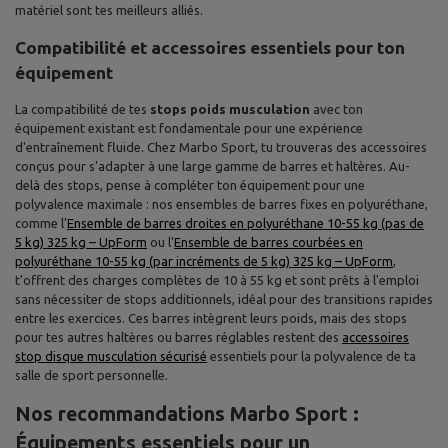
matériel sont tes meilleurs alliés.
Compatibilité et accessoires essentiels pour ton
équipement
La compatibilité de tes
stops poids musculation
avec ton
équipement existant est fondamentale pour une expérience
d'entraînement fluide. Chez Marbo Sport, tu trouveras des accessoires
conçus pour s'adapter à une large gamme de barres et haltères. Au-
delà des stops, pense à compléter ton équipement pour une
polyvalence maximale : nos ensembles de barres fixes en polyuréthane,
comme l'
Ensemble de barres droites en polyuréthane 10-55 kg (pas de
5 kg) 325 kg – UpForm
ou l'
Ensemble de barres courbées en
polyuréthane 10-55 kg (par incréments de 5 kg) 325 kg – UpForm
,
t'offrent des charges complètes de 10 à 55 kg et sont prêts à l'emploi
sans nécessiter de stops additionnels, idéal pour des transitions rapides
entre les exercices. Ces barres intègrent leurs poids, mais des stops
pour tes autres haltères ou barres réglables restent des
accessoires
stop disque musculation sécurisé
essentiels pour la polyvalence de ta
salle de sport personnelle.
Nos recommandations Marbo Sport :
Équipements essentiels pour un