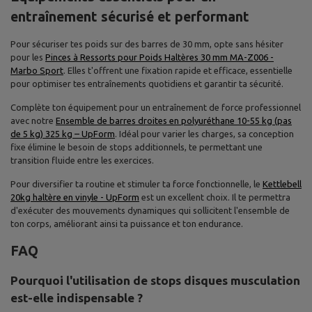
entraînement sécurisé et performant
Pour sécuriser tes poids sur des barres de 30 mm, opte sans hésiter
pour les
Pinces à Ressorts pour Poids Haltères 30 mm MA-Z006 -
Marbo Sport
. Elles t'offrent une fixation rapide et efficace, essentielle
pour optimiser tes entraînements quotidiens et garantir ta sécurité.
Complète ton équipement pour un entraînement de force professionnel
avec notre
Ensemble de barres droites en polyuréthane 10-55 kg (pas
de 5 kg) 325 kg – UpForm
. Idéal pour varier les charges, sa conception
fixe élimine le besoin de stops additionnels, te permettant une
transition fluide entre les exercices.
Pour diversifier ta routine et stimuler ta force fonctionnelle, le
Kettlebell
20kg haltère en vinyle - UpForm
est un excellent choix. Il te permettra
d'exécuter des mouvements dynamiques qui sollicitent l'ensemble de
ton corps, améliorant ainsi ta puissance et ton endurance.
FAQ
Pourquoi l'utilisation de stops disques musculation
est-elle indispensable ?