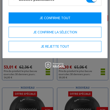
OFFRE SPÉCIALE
OFFRE SPÉCIALE
JE CONFIRME TOUT
-15%
-15%
JE CONFIRME LA SÉLECTION
JE REJETTE TOUT
WALL BALL 4 kg – UpForm
WALL BALL 6 kg – UpForm
53,01 €
62,36 €
55,30 €
65,06 €
Prix du produit le plus bas au
Prix du produit le plus bas au
cours des 30 derniers jours :
cours des 30 derniers jours :
56,00 €
59,00 €
NOUVEAU
NOUVEAU
OFFRE SPÉCIALE
OFFRE SPÉCIALE
-15%
-15%