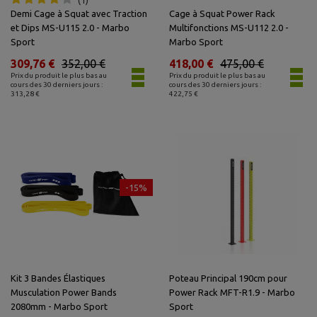
Demi Cage à Squat avec Traction
Cage à Squat Power Rack
et Dips MS-U115 2.0 - Marbo
Multifonctions MS-U112 2.0 -
Sport
Marbo Sport
309,76 €
352,00 €
418,00 €
475,00 €
Prix du produit le plus bas au
Prix du produit le plus bas au
cours des 30 derniers jours :
cours des 30 derniers jours :
313,28 €
422,75 €
-15%
Kit 3 Bandes Élastiques
Poteau Principal 190cm pour
Musculation Power Bands
Power Rack MFT-R1.9 - Marbo
2080mm - Marbo Sport
Sport