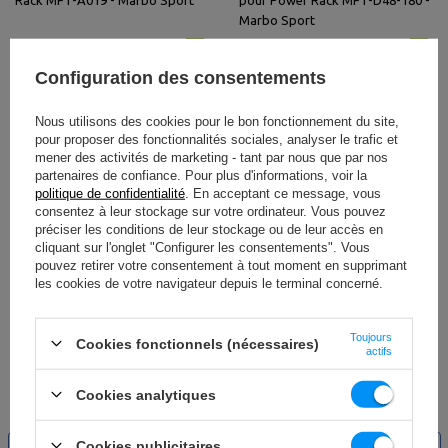
Rack MFT-A019 - Marbo Sport
pour Power Rack MFT-D48-180 -
Marbo Sport
90,00 €
84,00 €
Configuration des consentements
Nous utilisons des cookies pour le bon fonctionnement du site,
pour proposer des fonctionnalités sociales, analyser le trafic et
mener des activités de marketing - tant par nous que par nos
partenaires de confiance. Pour plus d'informations, voir la
politique de confidentialité
. En acceptant ce message, vous
consentez à leur stockage sur votre ordinateur. Vous pouvez
préciser les conditions de leur stockage ou de leur accès en
cliquant sur l'onglet "Configurer les consentements". Vous
pouvez retirer votre consentement à tout moment en supprimant
les cookies de votre navigateur depuis le terminal concerné.
Colonne d'Extension 100cm pour
Poutre de Connexion avec Trous
Power Rack MFT-A017 - Marbo
60cm pour Power Rack MFT-B60
Toujours
Cookies fonctionnels (nécessaires)
actifs
Sport
- Marbo Sport
138,00 €
84,00 €
Cookies analytiques
NOUVEAU
NOUVEAU
Cookies publicitaires