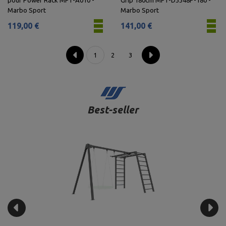
pour Power Rack MFT-A010 -
Grip 180cm MFT-D3348P-180 -
Marbo Sport
Marbo Sport
119,00 €
141,00 €
1
2
3
Best-seller