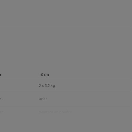
r
10 cm
2 x 3,2 kg
el
acier
er
peinture en poudre