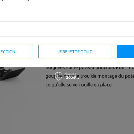
Les supports d'haltères MFT-A001 sont 
des cages et des appareils du système d'
Grâce à leur contour précis, ils permetten
sécurité pendant l'entraînement.
LECTION
JE REJETTE TOUT
Le système de montage vous permet de m
poignées sur le poteau principal. Pour mon
goupille dans le trou de montage du pote
ce qu'elle se verrouille en place.