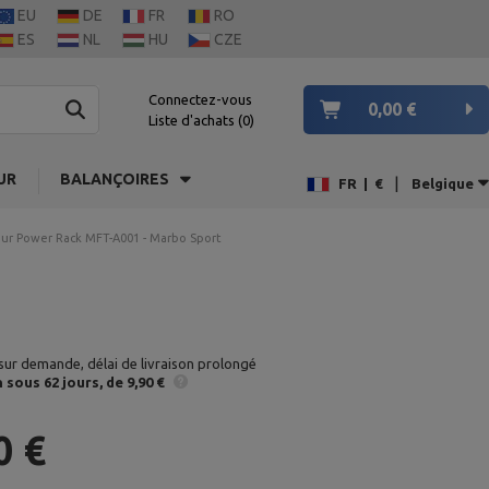
EU
DE
FR
RO
ES
NL
HU
CZE
Connectez-vous
0,00 €
Liste d'achats
0
UR
BALANÇOIRES
|
FR
|
€
Belgique
ur Power Rack MFT-A001 - Marbo Sport
sur demande, délai de livraison prolongé
n
sous 62 jours
de 9,90 €
0 €