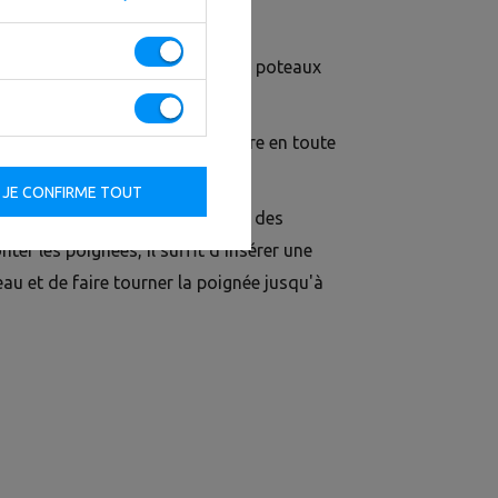
conçus pour être montés sur les poteaux
entraînement fonctionnel FT.
t de soulever et de poser la barre en toute
JE CONFIRME TOUT
odifier rapidement la position des
ter les poignées, il suffit d'insérer une
au et de faire tourner la poignée jusqu'à