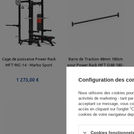
Cage de puissance Power Rack
Barre de Traction 48mm 180cm
MFT-RIG-14 - Marbo Sport
pour Power Rack MFT-D48-180 -
Marbo Sport
Configuration des c
1 273,00 €
84,00 €
Nous utilisons des cookies pour 
activités de marketing - tant pa
acceptant ce message, vous cons
accès en cliquant sur l'onglet 
cookies de votre navigateur dep
Cookies fonctionnels