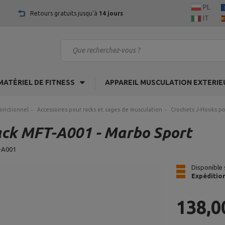
PL
Retours gratuits jusqu'à
14 jours
IT
MATÉRIEL DE FITNESS
APPAREIL MUSCULATION EXTERIE
fonctionnel
Accessoires pour racks et cages de musculation
Crochets J-Hooks po
ack MFT-A001 - Marbo Sport
-A001
Disponible 
Expéditio
138,0