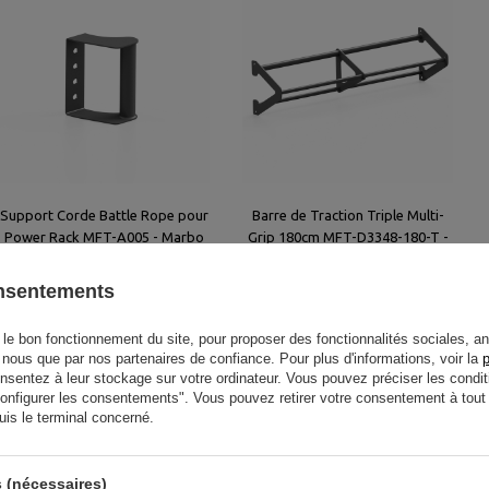
Support Corde Battle Rope pour
Barre de Traction Triple Multi-
Power Rack MFT-A005 - Marbo
Grip 180cm MFT-D3348-180-T -
Sport
Marbo Sport
onsentements
52,00 €
211,00 €
le bon fonctionnement du site, pour proposer des fonctionnalités sociales, an
r nous que par nos partenaires de confiance. Pour plus d'informations, voir la
p
entez à leur stockage sur votre ordinateur. Vous pouvez préciser les condit
"Configurer les consentements". Vous pouvez retirer votre consentement à to
uis le terminal concerné.
 (nécessaires)