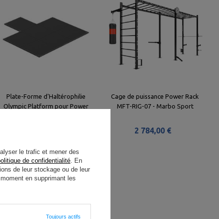
Plate-Forme d'Haltérophilie
Cage de puissance Power Rack
Olympic Platform pour Power
MFT-RIG-07 - Marbo Sport
Rack MFT-A024 - Marbo Sport
966,00 €
2 784,00 €
alyser le trafic et mener des
olitique de confidentialité
. En
ions de leur stockage ou de leur
ut moment en supprimant les
Toujours actifs