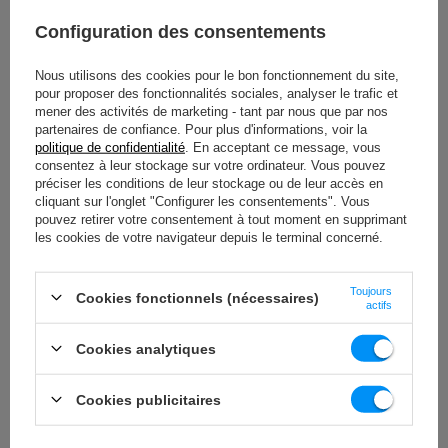
significativement le risque de glissement et vous permettant une
Configuration des consentements
concentration maximale sur votre mouvement.
La
gamme de poids
disponible est également un facteur déterminant
Nous utilisons des cookies pour le bon fonctionnement du site,
pour une progression efficace. Nos barres sont proposées par paliers
pour proposer des fonctionnalités sociales, analyser le trafic et
de 5 kg, couvrant une étendue de 10 kg à 55 kg. Cette graduation
mener des activités de marketing - tant par nous que par nos
précise vous permet une progression adaptée à votre force et un
partenaires de confiance. Pour plus d'informations, voir la
ajustement millimétré à l'intensité de chaque exercice, stimulant ainsi
politique de confidentialité
. En acceptant ce message, vous
vos gains musculaires. Prenez également soin de vérifier les dimensions
consentez à leur stockage sur votre ordinateur. Vous pouvez
préciser les conditions de leur stockage ou de leur accès en
spécifiques de chaque barre, notamment la longueur totale (par
cliquant sur l'onglet "Configurer les consentements". Vous
exemple, de 104,4 cm à 121 cm pour les barres droites de notre offre),
pouvez retirer votre consentement à tout moment en supprimant
pour vous assurer qu'elles s'intègrent parfaitement à votre espace
les cookies de votre navigateur depuis le terminal concerné.
d'entraînement et à l'amplitude de vos mouvements.
Enfin, le
diamètre de la charge
(par exemple, de 120 mm à 203 mm
Toujours
pour nos modèles) n'est pas anodin : il influence directement l'équilibre
Cookies fonctionnels (nécessaires)
actifs
et la répartition du poids, un aspect fondamental pour la stabilité et le
contrôle durant votre entraînement. En tenant compte de tous ces
Cookies analytiques
éléments, vous réaliserez un achat de barres préchargées qui répondra
précisément à vos objectifs et à vos besoins en musculation, vous
propulsant vers de nouvelles performances.
Cookies publicitaires
Choisissez selon Votre Niveau d'Avancement