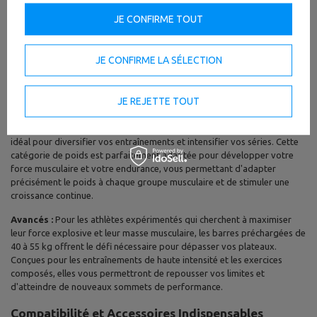
Débutants :
Pour entamer votre parcours de musculation avec succès
JE CONFIRME TOUT
grâce aux barres préchargées, privilégiez les poids légers, allant de 10 à
15 kg. Cette approche vous permettra de vous familiariser en toute
sécurité avec la technique correcte des exercices et de construire une
JE CONFIRME LA SÉLECTION
base musculaire solide, minimisant ainsi tout risque de surcharge ou de
blessure. Concentrez-vous avant tout sur la perfection de votre forme
avant d'envisager d'augmenter la charge.
JE REJETTE TOUT
Intermédiaires :
Si vous maîtrisez déjà les mouvements
fondamentaux, les barres dans la plage de 20 à 35 kg seront votre allié
idéal pour diversifier vos entraînements et intensifier vos séries. Cette
catégorie de poids est parfaitement adaptée pour développer votre
force musculaire et votre endurance, vous permettant d'adapter
précisément le poids à chaque groupe musculaire et de stimuler une
croissance continue.
Avancés :
Pour les athlètes expérimentés qui cherchent à maximiser
leur force explosive et leur masse musculaire, les barres préchargées de
40 à 55 kg offrent le défi nécessaire pour dépasser vos plateaux.
Conçues pour les entraînements de haute intensité et les exercices
composés, elles vous permettront de repousser vos limites et
d'atteindre de nouveaux sommets de performance.
Compatibilité et Accessoires Indispensables