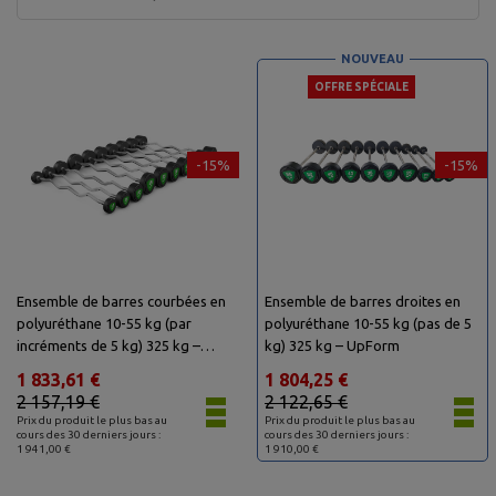
NOUVEAU
OFFRE SPÉCIALE
-15%
-15%
Ensemble de barres courbées en
Ensemble de barres droites en
polyuréthane 10-55 kg (par
polyuréthane 10-55 kg (pas de 5
incréments de 5 kg) 325 kg –
kg) 325 kg – UpForm
UpForm
1 833,61 €
1 804,25 €
2 157,19 €
2 122,65 €
Prix du produit le plus bas au
Prix du produit le plus bas au
cours des 30 derniers jours :
cours des 30 derniers jours :
1 941,00 €
1 910,00 €