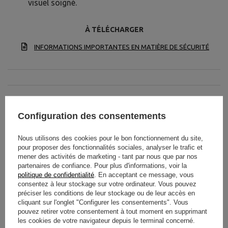
visuel soigné.
À TÉLÉCHARGER
INFORMATIONS IMPORTANTES EN MATIÈRE DE SÉCURITÉ
Configuration des consentements
Spécifications techniques
Nous utilisons des cookies pour le bon fonctionnement du site,
pour proposer des fonctionnalités sociales, analyser le trafic et
mener des activités de marketing - tant par nous que par nos
partenaires de confiance. Pour plus d'informations, voir la
Poids
25 kg
politique de confidentialité
. En acceptant ce message, vous
consentez à leur stockage sur votre ordinateur. Vous pouvez
Longueur du sac
56 cm
préciser les conditions de leur stockage ou de leur accès en
cliquant sur l'onglet "Configurer les consentements". Vous
Diamètre du sac
23 cm
pouvez retirer votre consentement à tout moment en supprimant
les cookies de votre navigateur depuis le terminal concerné.
Couleur du sac
noir