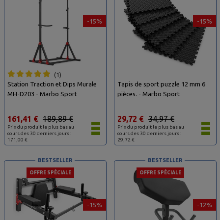
-15%
-15%
1
Station Traction et Dips Murale
Tapis de sport puzzle 12 mm 6
MH-D203 - Marbo Sport
pièces. - Marbo Sport
161,41 €
189,89 €
29,72 €
34,97 €
Prix du produit le plus bas au
Prix du produit le plus bas au
cours des 30 derniers jours :
cours des 30 derniers jours :
171,00 €
29,72 €
BESTSELLER
BESTSELLER
OFFRE SPÉCIALE
OFFRE SPÉCIALE
-15%
-12%