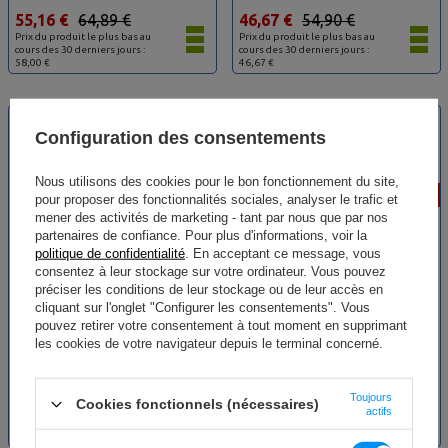
55,16 €
64,89 €
46,67 €
54,90 €
Prix du produit le plus bas au
Prix du produit le plus bas au
cours des 30 derniers jours :
cours des 30 derniers jours :
58,00 €
46,67 €
NOUVEAU
BESTSELLER
OFFRE SPÉCIALE
OFFRE SPÉCIALE
Configuration des consentements
Nous utilisons des cookies pour le bon fonctionnement du site,
-15%
-12%
pour proposer des fonctionnalités sociales, analyser le trafic et
mener des activités de marketing - tant par nous que par nos
partenaires de confiance. Pour plus d'informations, voir la
politique de confidentialité
. En acceptant ce message, vous
consentez à leur stockage sur votre ordinateur. Vous pouvez
préciser les conditions de leur stockage ou de leur accès en
cliquant sur l'onglet "Configurer les consentements". Vous
Kettlebell 12kg haltère en vinyle -
Station Poulie Haute et Basse
pouvez retirer votre consentement à tout moment en supprimant
les cookies de votre navigateur depuis le terminal concerné.
UpForm
MS-W102 2.0 - Marbo Sport
57,09 €
67,16 €
118,80 €
135,00 €
Toujours
Cookies fonctionnels (nécessaires)
actifs
Prix du produit le plus bas au
Prix du produit le plus bas au
cours des 30 derniers jours :
cours des 30 derniers jours :
60,00 €
120,15 €