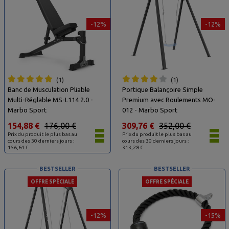
-12%
-12%
1
1
Banc de Musculation Pliable
Portique Balançoire Simple
Multi-Réglable MS-L114 2.0 -
Premium avec Roulements MO-
Marbo Sport
012 - Marbo Sport
154,88 €
176,00 €
309,76 €
352,00 €
Prix du produit le plus bas au
Prix du produit le plus bas au
cours des 30 derniers jours :
cours des 30 derniers jours :
156,64 €
313,28 €
BESTSELLER
BESTSELLER
OFFRE SPÉCIALE
OFFRE SPÉCIALE
-12%
-15%