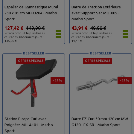
Espalier de Gymnastique Mural
Barre de Traction Extérieure
230 x 81 cm MH-U204 - Marbo
avec Support Sac MO-005 -
Sport
Marbo Sport
127,42 €
149,90 €
43,91 €
49,90 €
Prix du produit le plus bas au
Prix du produit le plus bas au
cours des 30 derniers jours :
cours des 30 derniers jours :
135,00 €
44,41 €
BESTSELLER
BESTSELLER
OFFRE SPÉCIALE
OFFRE SPÉCIALE
-15%
-15%
Station Biceps Curl avec
Barre EZ Curl 30 mm 120 cm MW-
Poignées MH-A101 - Marbo
G120L-EX-SR - Marbo Sport
Sport