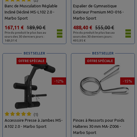
Banc de Musculation Réglable
Espalier de Gymnastique
Incliné Décliné MS-L102 2.0 -
Extérieur Premium MO-016 -
Marbo Sport
Marbo Sport
167,11 €
189,90 €
488,40 €
555,00 €
Prix du produit le plus bas au
Prix du produit le plus bas au
cours des 30 derniers jours :
cours des 30 derniers jours :
169,01 €
493,95 €
BESTSELLER
BESTSELLER
OFFRE SPÉCIALE
OFFRE SPÉCIALE
-12%
-15%
1
Accessoire Presse à Jambes MS-
Pinces à Ressorts pour Poids
A102 2.0 - Marbo Sport
Halteres 30 mm MA-Z006 -
Marbo Sport