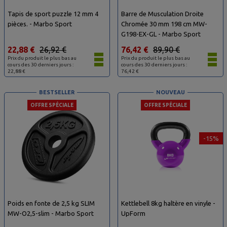
Tapis de sport puzzle 12 mm 4
Barre de Musculation Droite
pièces. - Marbo Sport
Chromée 30 mm 198 cm MW-
G198-EX-GL - Marbo Sport
22,88 €
26,92 €
76,42 €
89,90 €
Prix du produit le plus bas au
Prix du produit le plus bas au
cours des 30 derniers jours :
cours des 30 derniers jours :
22,88 €
76,42 €
BESTSELLER
NOUVEAU
OFFRE SPÉCIALE
OFFRE SPÉCIALE
-15%
Poids en fonte de 2,5 kg SLIM
Kettlebell 8kg haltère en vinyle -
MW-O2,5-slim - Marbo Sport
UpForm