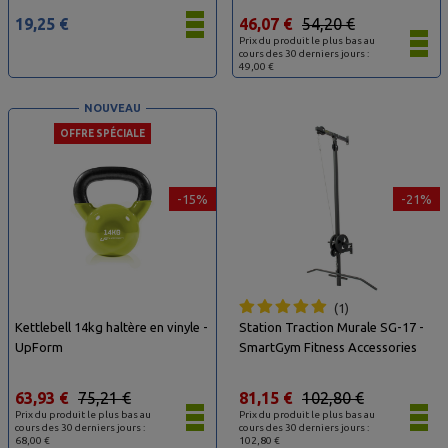
19,25 €
46,07 €
54,20 €
Prix du produit le plus bas au
cours des 30 derniers jours :
49,00 €
NOUVEAU
OFFRE SPÉCIALE
-15%
-21%
1
Kettlebell 14kg haltère en vinyle -
Station Traction Murale SG-17 -
UpForm
SmartGym Fitness Accessories
63,93 €
75,21 €
81,15 €
102,80 €
Prix du produit le plus bas au
Prix du produit le plus bas au
cours des 30 derniers jours :
cours des 30 derniers jours :
68,00 €
102,80 €