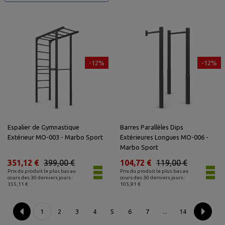
-12%
-12%
Espalier de Gymnastique
Barres Parallèles Dips
Extérieur MO-003 - Marbo Sport
Extérieures Longues MO-006 -
Marbo Sport
351,12 €
399,00 €
104,72 €
119,00 €
Prix du produit le plus bas au
Prix du produit le plus bas au
cours des 30 derniers jours :
cours des 30 derniers jours :
355,11 €
105,91 €
1
2
3
4
5
6
7
14
...