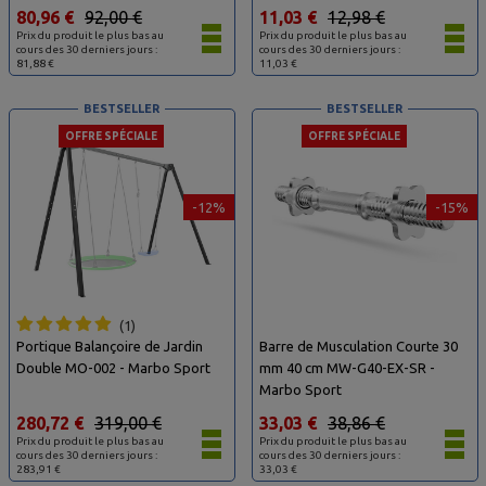
80,96 €
92,00 €
11,03 €
12,98 €
Prix du produit le plus bas au
Prix du produit le plus bas au
cours des 30 derniers jours :
cours des 30 derniers jours :
81,88 €
11,03 €
BESTSELLER
BESTSELLER
OFFRE SPÉCIALE
OFFRE SPÉCIALE
-12%
-15%
1
Portique Balançoire de Jardin
Barre de Musculation Courte 30
Double MO-002 - Marbo Sport
mm 40 cm MW-G40-EX-SR -
Marbo Sport
280,72 €
319,00 €
33,03 €
38,86 €
Prix du produit le plus bas au
Prix du produit le plus bas au
cours des 30 derniers jours :
cours des 30 derniers jours :
283,91 €
33,03 €