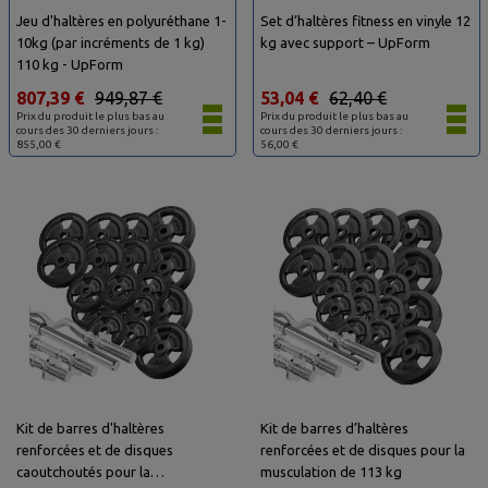
Jeu d'haltères en polyuréthane 1-
Set d’haltères fitness en vinyle 12
10kg (par incréments de 1 kg)
kg avec support – UpForm
110 kg - UpForm
807,39 €
949,87 €
53,04 €
62,40 €
Prix du produit le plus bas au
Prix du produit le plus bas au
cours des 30 derniers jours :
cours des 30 derniers jours :
855,00 €
56,00 €
Kit de barres d'haltères
Kit de barres d’haltères
renforcées et de disques
renforcées et de disques pour la
caoutchoutés pour la
musculation de 113 kg