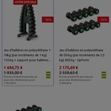
OFFRE SPÉCIALE
-15%
-15%
Jeu d'haltères en polyuréthane 1-
Jeu d'haltères en polyuréthane
10kg (par incréments de 1 kg)
40-50 kg (par incréments de 2,5
110 kg + support pour haltères
kg) 450 kg - UpForm
UR-S005 - UpForm
1 644,75 €
2 175,69 €
1 935,00 €
2 559,63 €
Prix du produit le plus bas au
Prix du produit le plus bas au
cours des 30 derniers jours :
cours des 30 derniers jours :
1 742,00 €
2 304,00 €