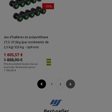
-15%
Jeu d'haltères en polyuréthane
27,5-37,5kg (par incréments de
2,5 kg) 325 kg - UpForm
1 605,57 €
1 888,90 €
Prix du produit le plus bas au
cours des 30 derniers jours :
1 700,00 €
1
2
Best-seller