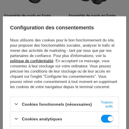
Ensemble de poids en fonte
Ensemble de poids en fonte
caoutchoutés Tri-grip ø30 / 31
caoutchoutés Tri-grip ø30 / 31
Configuration des consentements
mm | 30 kg / 2 x 10 kg + 2 x 5 kg -
mm | 30 kg / 4 x 5 kg + 4 x 2,5 kg
Marbo Sport
- Marbo Sport
150,00 €
150,00 €
Nous utilisons des cookies pour le bon fonctionnement du site,
pour proposer des fonctionnalités sociales, analyser le trafic et
mener des activités de marketing - tant par nous que par nos
partenaires de confiance. Pour plus d'informations, voir la
politique de confidentialité
. En acceptant ce message, vous
consentez à leur stockage sur votre ordinateur. Vous pouvez
préciser les conditions de leur stockage ou de leur accès en
cliquant sur l'onglet "Configurer les consentements". Vous
pouvez retirer votre consentement à tout moment en supprimant
les cookies de votre navigateur depuis le terminal concerné.
Toujours
Cookies fonctionnels (nécessaires)
actifs
Ensemble de poids en fonte
Ensemble de poids en fonte Tri-
caoutchoutés Tri-grip ø30 / 31
grip ø30 / 31 mm | 29 kg / 4 x 5
Cookies analytiques
mm | 29 kg / 2 x 5 kg + 6 x 2,5 kg
kg + 2 x 2,5 kg + 4 x 1 kg