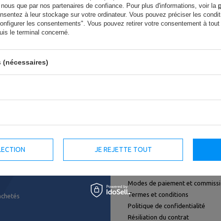
r nous que par nos partenaires de confiance. Pour plus d'informations, voir la
p
spécifier des paramètres plus précis. Veuillez utiliser
moteur de recher
entez à leur stockage sur votre ordinateur. Vous pouvez préciser les condit
"Configurer les consentements". Vous pouvez retirer votre consentement à to
uis le terminal concerné.
erchez un produit qui n'est pas dans not
 (nécessaires)
itez l'acheter dans notre boutique, vous pouvez utiliser un formulaire s
LECTION
JE REJETTE TOUT
Termes et conditions
Expédition
Modes de paiement et commiss
Termes et conditions
achetés
Politique de confidentialité
Résiliation du contrat