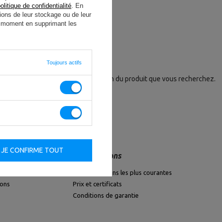
olitique de confidentialité
. En
che avancé
.
ions de leur stockage ou de leur
ut moment en supprimant les
re offre ?
Toujours actifs
pécial et nous envoyer une description du produit que vous recherchez.
JE CONFIRME TOUT
Informations
FAQ - questions les plus courantes
ions
Prix et certificats
Conditions de garantie