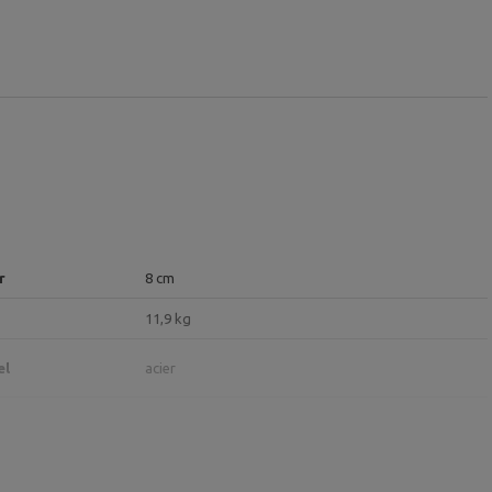
r
8 cm
11,9 kg
el
acier