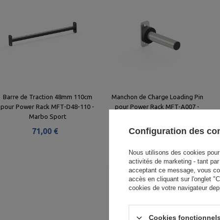
Barre de Traction 48mm 110cm
Manchon de Charge Loading Pin
pour Power Rack MFT-D48-110 -
pour Power Rack MFT-A007 -
Marbo Sport
Marbo Sport
Configuration des c
71,00 €
68,00 €
Nous utilisons des cookies pour 
activités de marketing - tant pa
acceptant ce message, vous cons
accès en cliquant sur l'onglet 
cookies de votre navigateur dep
Cookies fonctionnels