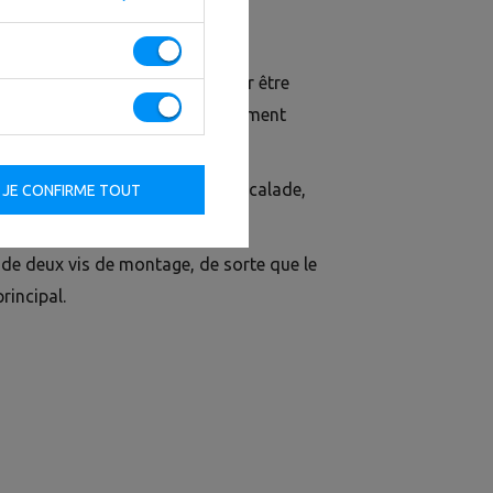
10 est un dispositif conçu pour être
appareils du système d'entraînement
e d'une structure d'échelle d'escalade,
JE CONFIRME TOUT
és.
 de deux vis de montage, de sorte que le
rincipal.