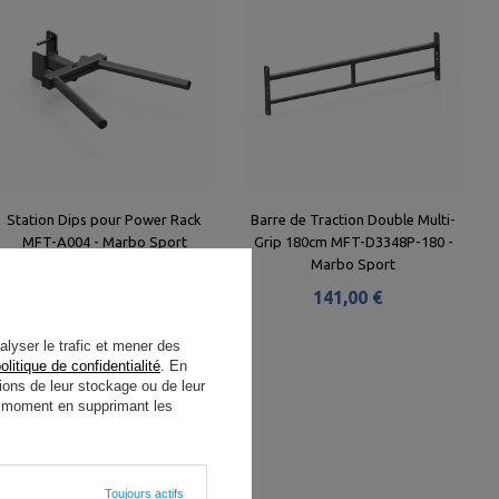
Station Dips pour Power Rack
Barre de Traction Double Multi-
MFT-A004 - Marbo Sport
Grip 180cm MFT-D3348P-180 -
Marbo Sport
160,00 €
141,00 €
alyser le trafic et mener des
olitique de confidentialité
. En
ions de leur stockage ou de leur
ut moment en supprimant les
Toujours actifs