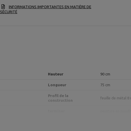
INFORMATIONS IMPORTANTES EN MATIÈRE DE
SÉCURITÉ
Hauteur
90 cm
Longueur
75 cm
Profil de la
feuille de métal 8
construction
terminer
peinture en poud