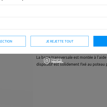
La barre transversale à 45 degrés MFT-A0
monté sur les poteaux des cages et des 
fonctionnel FT.
La barre transversale MFT-A010 fait parti
LECTION
JE REJETTE TOUT
inclinée à un angle de quarante-cinq degr
La barre transversale est montée à l'aide
dispositif est solidement fixé au poteau p