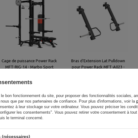
Cage de puissance Power Rack
Bras d'Extension Lat Pulldown
MFT-RIG-14 - Marbo Sport
pour Power Rack MFT-A023 -
Marbo Sport
onsentements
1 273,00 €
361,00 €
le bon fonctionnement du site, pour proposer des fonctionnalités sociales, an
r nous que par nos partenaires de confiance. Pour plus d'informations, voir la
p
entez à leur stockage sur votre ordinateur. Vous pouvez préciser les condit
"Configurer les consentements". Vous pouvez retirer votre consentement à to
uis le terminal concerné.
 (nécessaires)