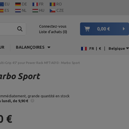
EU
DE
FR
RO
ES
NL
HU
CZE
Connectez-vous
0,00 €
Liste d'achats
0
UR
BALANÇOIRES
|
FR
|
€
Belgique
ulti-Grip 45° pour Power Rack MFT-A010 - Marbo Sport
arbo Sport
 immédiatement, grande quantité en stock
n
lundi
de 9,90 €
0 €