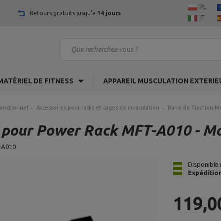
PL
Retours gratuits jusqu'à
14 jours
IT
MATÉRIEL DE FITNESS
APPAREIL MUSCULATION EXTERIE
fonctionnel
Accessoires pour racks et cages de musculation
Barre de Traction M
5° pour Power Rack MFT-A010 - M
-A010
Disponible
Expéditio
119,0