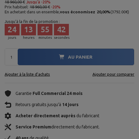
18 960,00 €
Jusqu'à -20%
Prix habituel:
18 960,00 €
-20%
En achetant dans un ensemble,
vous économisez
20,00
%
(
3792.00
€
)
Jusqu'à la fin de la promotion :
24
13
55
41
jours
heures
minutes
secondes
AU PANIER
Ajouter à la liste d'achats
Ajouter pour comparer
Garantie
Full Commercial 24 mois
Retours gratuits jusqu'à
14 jours
Acheter directement auprès
du fabricant
Service Premium
directement du fabricant.
40 ans
de qualité