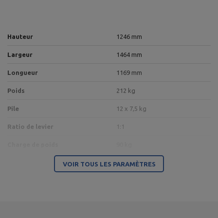
Hauteur
1246 mm
Largeur
1464 mm
Longueur
1169 mm
Poids
212 kg
Pile
12 x 7,5 kg
Ratio de levier
1:1
Charge de poids
90 kg
Profil
80 x 40 x 3 mm,
Rohr 50 x 3 mm
VOIR TOUS LES PARAMÈTRES
Couleur du cadre
noir
Type de charge
pile de poids