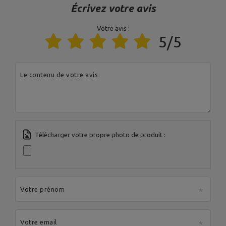
Écrivez votre avis
Entité responsable de ce produit dans l'UE
Votre avis :
Adresse:
Boczna 41
5/5
Code postal:
27-200
Ville:
Starachowice
MARBO Ulikowski
Fabricant
Pays:
Pologne
Spółka Komandytowa
Votre adresse e-
Le contenu de votre avis
mail:
serwis@marbosport.eu
Télécharger votre propre photo de produit :
Votre prénom
Votre email