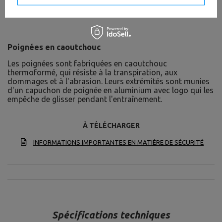
Poignées en caoutchouc
Les poignées sont fabriquées en caoutchouc
thermoformé, qui résiste à la transpiration, aux
dommages et à l'abrasion. Leurs extrémités sont munies
d'un capuchon de poignée en aluminium avec logo qui les
empêche de glisser pendant l'entraînement.
À TÉLÉCHARGER
INFORMATIONS IMPORTANTES EN MATIÈRE DE SÉCURITÉ
Spécifications techniques