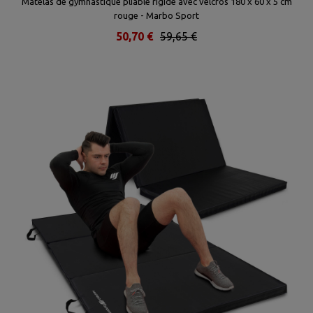
Matelas de gymnastique pliable rigide avec velcros 180 x 60 x 5 cm
rouge - Marbo Sport
50,70 €
59,65 €