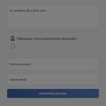
Ville:
Starachowice
MARBO Ulikowski
Fabricant
Pays:
Pologne
Spółka Komandytowa
Votre adresse e-
Le contenu de votre avis
mail:
serwis@marbosport.eu
Télécharger votre propre photo de produit :
Votre prénom
Votre email
ENVOYER UN AVIS