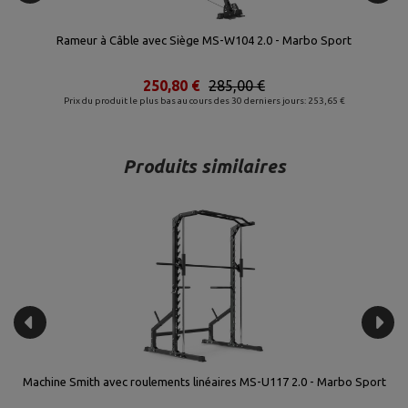
Rameur à Câble avec Siège MS-W104 2.0 - Marbo Sport
P
250,80 €
285,00 €
Prix du produit le plus bas au cours des 30 derniers jours: 253,65 €
Produits similaires
Machine Smith avec roulements linéaires MS-U117 2.0 - Marbo Sport