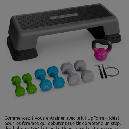
Commencez à vous entraîner avec le kit UpForm – idéal
pour les femmes qui débutent ! Le kit comprend un step,
des haltères (2–4 kg), un kettlebell de 6 kg et une corde à