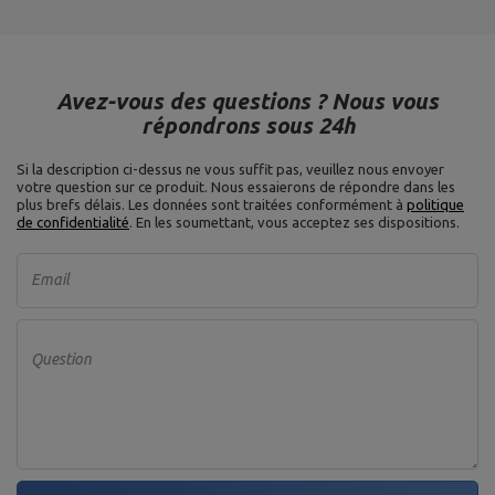
Ville:
Starachowice
Pays:
Pologne
Votre adresse e-
MARBO Ulikowski
mail:
Fabricant
Spółka Komandytowa
serwis@marbosport.eu
Avez-vous des questions ? Nous vous
Entité responsable
MARBO Ulikowski
Adresse:
BOCZNA 41
Spółka Komandytowa
Code postal:
27-200
répondrons sous 24h
Ville:
Starachowice
Pays:
Pologne
Si la description ci-dessus ne vous suffit pas, veuillez nous envoyer
Votre adresse e-
votre question sur ce produit. Nous essaierons de répondre dans les
mail:
plus brefs délais.
Les données sont traitées conformément à
politique
serwis@marbosport.eu
de confidentialité
. En les soumettant, vous acceptez ses dispositions.
Email
Question