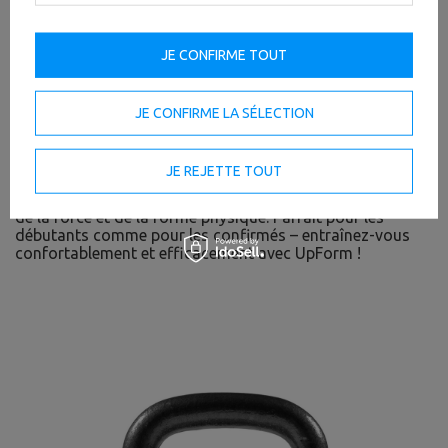
JE CONFIRME TOUT
L’
haltère vinyle
UpForm est un indispensable pour votre
salle de sport à domicile ! Il aide à renforcer les muscles,
JE CONFIRME LA SÉLECTION
brûler des calories et améliorer la silhouette – idéal pour
l’entraînement de force, le cardio, le pilates ou la
rééducation. Grâce à son revêtement vinyle, il tient bien en
JE REJETTE TOUT
main et protège le sol. Il sollicite les bras, les épaules, le
dos, la poitrine et les abdos, favorisant le développement
de la force et de la forme physique. Parfait pour les
débutants comme pour les confirmés – entraînez-vous
confortablement et efficacement avec UpForm !