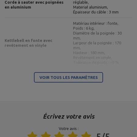
Corde à sauter avec poignées
réglable,
en aluminium
Materiał aluminium,
Épaisseur du câble : 3 mm
Matériau intérieur : fonte,
Poids : 6 kg,
Diamètre de la poignée : 30
mm,
Kettlebell en fonte avec
Largeur de la poignée : 170
revêtement en vinyle
mm,
Hauteur : 180 mm,
Revêtement en vinyle,
Tolérance de poids : ~5 %
Matériau intérieur : fonte,
VOIR TOUS LES PARAMÈTRES
Poids : 4 kg,
Longueur de la poignée : 105–
Haltère en vinyle 4 kg
110 mm,
Hauteur : 9 cm,
Longueur : 19,5 cm,
Couleur : gris clair
Matériau intérieur : fonte,
Écrivez votre avis
Poids : 3 kg,
Longueur de la poignée : 105–
Votre avis :
Haltère en vinyle 3 kg
110 mm,
5/5
Hauteur : 8 cm,