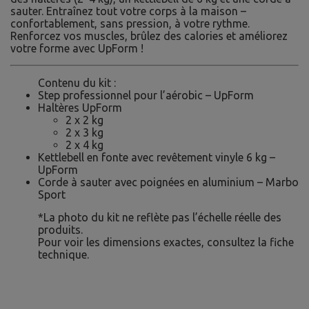
sauter. Entraînez tout votre corps à la maison –
confortablement, sans pression, à votre rythme.
Renforcez vos muscles, brûlez des calories et améliorez
votre forme avec UpForm !
Contenu du kit :
Step professionnel pour l’aérobic – UpForm
Haltères UpForm
2 x 2 kg
2 x 3 kg
2 x 4 kg
Kettlebell en fonte avec revêtement vinyle 6 kg –
UpForm
Corde à sauter avec poignées en aluminium – Marbo
Sport
*La photo du kit ne reflète pas l’échelle réelle des
produits.
Pour voir les dimensions exactes, consultez la fiche
technique.