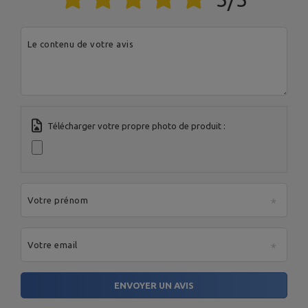
Longueur : 18 cm,
Couleur : bleu
Matériau intérieur : fonte,
Le contenu de votre avis
Longueur de la poignée : 100–
105 mm,
Haltère en vinyle 2 kg
Hauteur : 6,7 cm,
Longueur : 17,5 cm,
Couleur : vert
Longueur : 98 cm,
Télécharger votre propre photo de produit :
Largeur : 38 cm,
Hauteur : 15 cm, 20 cm, 25 cm,
Matériau : PP + TPR,
Step professionnel pour
Réglage de la hauteur : 3
aérobic - UpForm
niveau,
Couleur : pigeon / gris,
Poids : 8 kg,
Votre prénom
Poids maximal de l’utilisateur :
200 kg
Votre email
Entité responsable de ce produit dans l'UE
ENVOYER UN AVIS
Adresse:
Boczna 41
Code postal:
27-200