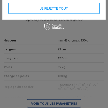
JE REJETTE TOUT
Spécifications techniques
Hauteur
min. 42 cm,
max. 130 cm
Largeur
73 cm
Longueur
127 cm
Poids
35 kg
Charge de poids
400 kg
8 positions (-12°, 0°, 14°, 27°,
Réglage du dossier
38°, 48°, 59°, 70°, 85°)
Réglage du siège
3 positions: (0°, 10°, 21°)
VOIR TOUS LES PARAMÈTRES
2
Zone occupée
0,84 m