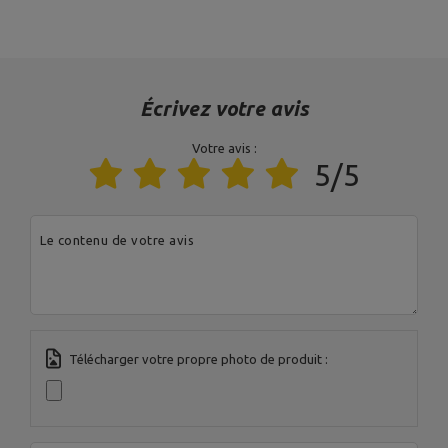
Profil
100 x 50 x 3 mm
Couleur de la tapisserie
noir
d'ameublement
Écrivez votre avis
Couleur du cadre
noir
Votre avis :
5/5
Entité responsable de ce produit dans l'UE
Adresse:
Boczna 41
Le contenu de votre avis
Code postal:
27-200
Ville:
Starachowice
MARBO Ulikowski
Fabricant
Pays:
Pologne
Spółka Komandytowa
Votre adresse e-
mail:
serwis@marbosport.eu
Télécharger votre propre photo de produit :