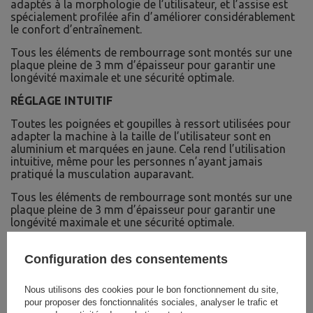
adaptés à la morphologie de l’utilisateur, et l’assise est
spécialement profilée afin d’améliorer considérablement
le confort d’entraînement.
Tous les éléments de rembourrage sont montés sur une
plaque pleine de 3 mm d’épaisseur pour garantir une
longévité maximale et une sécurité optimale.
RÉGLAGE INTUITIF
Toutes les poignées et goupilles à ressort utilisées pour
adapter la machine à la taille de l’utilisateur sont en
aluminium et marquées en jaune. Cela rend l’utilisation
intuitive, même pour les personnes n’ayant jamais
pratiqué la musculation auparavant.
Tous les éléments de rembourrage sont montés sur une
plaque pleine de 3 mm d’épaisseur pour garantir une
longévité maximale et une sécurité optimale.
Configuration des consentements
Nous utilisons des cookies pour le bon fonctionnement du site,
pour proposer des fonctionnalités sociales, analyser le trafic et