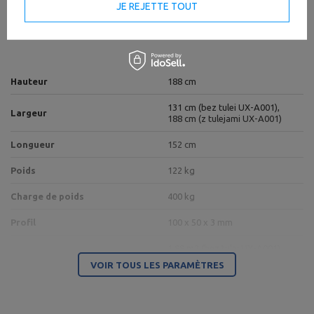
JE REJETTE TOUT
Spécifications techniques
Hauteur
188 cm
131 cm (bez tulei UX-A001),
Largeur
188 cm (z tulejami UX-A001)
Longueur
152 cm
Poids
122 kg
Charge de poids
400 kg
Profil
100 x 50 x 3 mm
1,99 m2 (bez tulei UX-A001),
Zone occupée
2,85 m2 (z tulejami UX-A001)
VOIR TOUS LES PARAMÈTRES
Couleur du cadre
Noir mat
Type de stands
rack de puissance