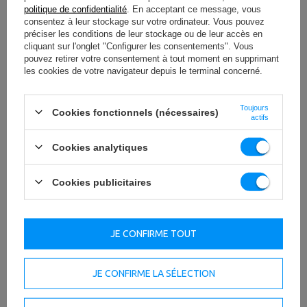
politique de confidentialité
. En acceptant ce message, vous
consentez à leur stockage sur votre ordinateur. Vous pouvez
préciser les conditions de leur stockage ou de leur accès en
cliquant sur l'onglet "Configurer les consentements". Vous
Possibilité d’extension
pouvez retirer votre consentement à tout moment en supprimant
les cookies de votre navigateur depuis le terminal concerné.
Il est possible de fixer au support des manchons pour
poids olympiques (disponibles séparément sous la
référence UX-A001).
Toujours
Cookies fonctionnels (nécessaires)
actifs
Si tu ne souhaites pas les commander immédiatement,
aucun problème. Tu pourras les acheter à tout moment
Cookies analytiques
auprès du service du magasin. Grâce à cette solution, tu
as toujours un poids supplémentaire à portée de main.
Cookies publicitaires
À TÉLÉCHARGER
INFORMATIONS IMPORTANTES EN MATIÈRE DE SÉCURITÉ
JE CONFIRME TOUT
JE CONFIRME LA SÉLECTION