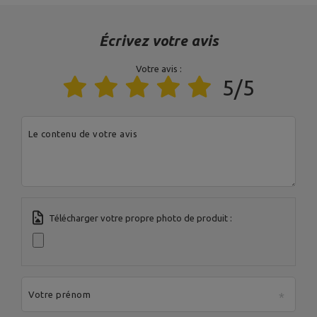
Écrivez votre avis
Entité responsable de ce produit dans l'UE
Votre avis :
Adresse:
Boczna 41
5/5
Code postal:
27-200
Ville:
Starachowice
MARBO Ulikowski
Fabricant
Pays:
Pologne
Spółka Komandytowa
Votre adresse e-
mail:
Le contenu de votre avis
serwis@marbosport.eu
Télécharger votre propre photo de produit :
Votre prénom