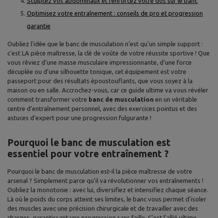
Sculptez vos abdominaux et renforcez votre dos sur le banc
Optimisez votre entraînement : conseils de pro et progression
garantie
Oubliez l'idée que le banc de musculation n'est qu'un simple support :
c'est LA pièce maîtresse, la clé de voûte de votre réussite sportive ! Que
vous rêviez d'une masse musculaire impressionnante, d'une force
décuplée ou d'une silhouette tonique, cet équipement est votre
passeport pour des résultats époustouflants, que vous soyez à la
maison ou en salle. Accrochez-vous, car ce guide ultime va vous révéler
comment transformer votre
banc de musculation
en un véritable
centre d'entraînement personnel, avec des exercices pointus et des
astuces d'expert pour une progression fulgurante !
Pourquoi le banc de musculation est
essentiel pour votre entraînement ?
Pourquoi le banc de musculation est-il la pièce maîtresse de votre
arsenal ? Simplement parce qu'il va révolutionner vos entraînements !
Oubliez la monotonie : avec lui, diversifiez et intensifiez chaque séance.
Là où le poids du corps atteint ses limites, le banc vous permet d'isoler
des muscles avec une précision chirurgicale et de travailler avec des
charges, garantissant une progression sans faille. C'est l'allié ultime