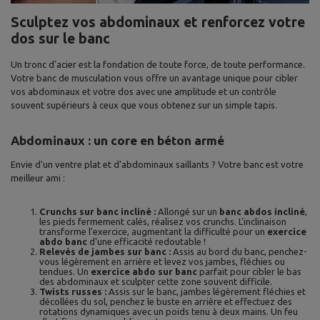
Sculptez vos abdominaux et renforcez votre
dos sur le banc
Un tronc d'acier est la fondation de toute force, de toute performance.
Votre banc de musculation vous offre un avantage unique pour cibler
vos abdominaux et votre dos avec une amplitude et un contrôle
souvent supérieurs à ceux que vous obtenez sur un simple tapis.
Abdominaux : un core en béton armé
Envie d'un ventre plat et d'abdominaux saillants ? Votre banc est votre
meilleur ami :
Crunchs sur banc incliné :
Allongé sur un
banc abdos incliné
,
les pieds fermement calés, réalisez vos crunchs. L'inclinaison
transforme l'exercice, augmentant la difficulté pour un
exercice
abdo banc
d'une efficacité redoutable !
Relevés de jambes sur banc :
Assis au bord du banc, penchez-
vous légèrement en arrière et levez vos jambes, fléchies ou
tendues. Un
exercice abdo sur banc
parfait pour cibler le bas
des abdominaux et sculpter cette zone souvent difficile.
Twists russes :
Assis sur le banc, jambes légèrement fléchies et
décollées du sol, penchez le buste en arrière et effectuez des
rotations dynamiques avec un poids tenu à deux mains. Un feu