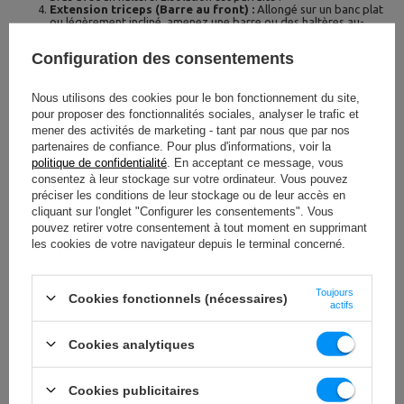
Extension triceps (Barre au front) :
Allongé sur un banc plat
ou légèrement incliné, amenez une barre ou des haltères au-
dessus de votre front en ne bougeant que les avant-bras, puis
tendez les bras avec puissance. Adieu les triceps "flasques" !
Configuration des consentements
Renforcez votre bas du corps grâce à votre
banc
Nous utilisons des cookies pour le bon fonctionnement du site,
pour proposer des fonctionnalités sociales, analyser le trafic et
mener des activités de marketing - tant par nous que par nos
Souvent cantonné au haut du corps, le banc de musculation est aussi un
partenaires de confiance. Pour plus d'informations, voir la
trésor pour des jambes et des fessiers d'acier ! Un bon
banc muscu
politique de confidentialité
. En acceptant ce message, vous
jambes
peut transformer radicalement votre routine et vos résultats.
consentez à leur stockage sur votre ordinateur. Vous pouvez
préciser les conditions de leur stockage ou de leur accès en
Jambes et fessiers : construisez force et
cliquant sur l'onglet "Configurer les consentements". Vous
endurance inébranlables
pouvez retirer votre consentement à tout moment en supprimant
les cookies de votre navigateur depuis le terminal concerné.
Prêt à forger un bas du corps digne des plus grands athlètes ? Voici vos
exercices phares :
Toujours
Cookies fonctionnels (nécessaires)
actifs
Squat bulgare :
Un
exercice pour banc de musculation
unilatéral d'une efficacité redoutable ! Placez un pied sur le banc
derrière vous et effectuez un squat sur une seule jambe. Vos
Cookies analytiques
quadriceps, ischio-jambiers et fessiers seront mis à rude épreuve
! Pour une intensité maximale, saisissez des
haltères
dans chaque
main.
Cookies publicitaires
Hip Thrust :
Adossé au banc par le haut du dos, les pieds
solidement ancrés au sol, soulevez votre bassin avec puissance