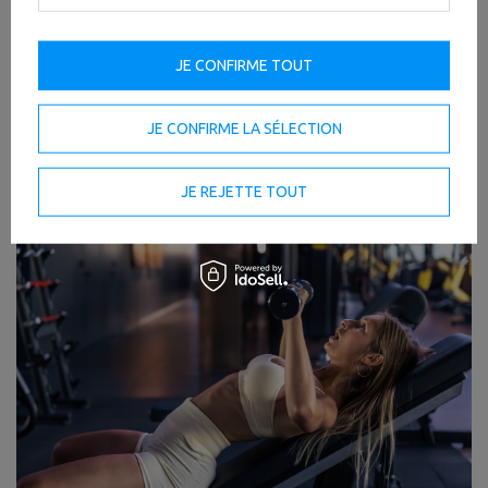
jusqu'à former une ligne droite parfaite avec vos genoux et vos
épaules. C'est l'un des meilleurs
exercices fessiers banc
pour
développer des fessiers ronds et puissants, ainsi que des ischio-
jambiers explosifs !
JE CONFIRME TOUT
Step-ups :
Montez sur le banc avec une jambe, puis l'autre, en
alternance ou par série. Cet
exercice sur banc de muscu
est un
fabuleux allié cardio et un puissant bâtisseur pour vos cuisses et
fessiers.
JE CONFIRME LA SÉLECTION
Extension de jambes ou Flexion de jambes (avec
accessoire) :
Certains
bancs de musculation multifonction
se
transforment en machines complètes ! Équipés d'accessoires, ils
vous permettent des extensions ou flexions de jambes, ciblant
JE REJETTE TOUT
directement vos quadriceps et ischio-jambiers avec une
précision chirurgicale.