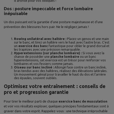
d'artifice pour vos obliques !
Dos : posture impeccable et force lombaire
inépuisable
Un dos puissant est la garantie d'une posture majestueuse et d'une
prévention des blessures hors pair. Ne le négligez jamais !
Rowing unilatéral avec haltère :
Placez un genou et une main
sur le banc, et tirez un haltère vers le haut avec l'autre bras. C'est
un
exercice dos banc
fantastique pour cibler le grand dorsal et
les trapèzes avec une précision remarquable.
Hyperextensions (sur planche lombaire) :
Si vous avez la
chance de posséder une
planche lombaire
ou un banc
hyperextensions, cet exercice est un trésor pour renforcer vos
lombaires et vos fessiers comme jamais.
Oiseau sur banc incliné :
Allongé face contre un banc incliné,
bras tendus avec des haltères, réalisez des élévations latérales.
Un mouvement génial pour travailler le haut du dos et l'arrière
des épaules, souvent oubliés.
Optimisez votre entraînement : conseils de
pro et progression garantie
Pour tirer le meilleur parti de chaque
exercice banc de musculation
et voir vos résultats exploser, quelques principes fondamentaux sont à
graver dans votre esprit. Rappelez-vous : une technique irréprochable