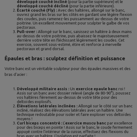
développé couché incliné
(pour la partie supérieure) et le
développé couché décliné
(pour la partie inférieure).
Écarté couché (Fly) :
Avec des haltères, allongé sur le banc,
ouvrez grand les bras sur les côtés en gardant une légère flexion
des coudes, puis ramenez-les puissamment au-dessus de votre
poitrine. Un excellent mouvement pour sculpter le galbe de vos
pectoraux.
Pull-over :
Allongé sur le banc, saisissez un haltère à deux mains
au-dessus de votre poitrine, puis abaissez-le majestueusement
derrière votre tête en fléchissant légèrement les coudes. Cet
exercice, souvent sous-estimé, étire et renforce à merveille
pectoraux et grand dorsal.
Épaules et bras : sculptez définition et puissance
Votre banc est un véritable sculpteur pour des épaules massives et des
bras d'acier :
Développé militaire assis :
Un
exercice epaule banc
roi !
Assis sur un banc avec dossier relevé (angle de 80-90°), poussez
vos haltères fièrement au-dessus de votre tête pour des
deltoïdes explosifs.
Élévations latérales inclinées :
Allongé sur le côté sur un banc
incliné, réalisez des élévations latérales avec un haltère. Une
technique redoutable pour isoler et faire exploser vos deltoïdes
moyens !
Curl biceps concentré :
L'
exercice muscu banc
par excellence
pour des biceps en pointe ! Assis sur le banc, le coude fermement
appuyé contre l'intérieur de la cuisse, effectuez des flexions du
bras avec un haltère. L'isolation est parfaite !