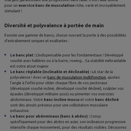
pour un
exercice banc de musculation
riche, varié et incroyablement
stimulant !
Diversité et polyvalence à portée de main
Il existe une gamme de bancs, chacun ouvrant la porte à des possibilités
d'entraînement uniques et exaltantes :
Le banc plat :
L'indispensable pour les fondamentaux ! Développé
couché avec haltères ou à la barre, rowing... Sa stabilité inébranlable
est votre atout majeur.
Le banc réglable (inclinable et déclinable) :
LA star de la
polyvalence ! Avec un
banc de musculation multifonction
, ajustez
l'angle à l'infini pour cibler chaque fibre de vos pectoraux
(développé couché incliné, développé couché décliné), sculpter vos
épaules (développé militaire assis) ou pimenter vos exercices
abdominaux. Votre
banc incline muscu
et votre
banc décliné
sont des atouts précieux pour une sollicitation musculaire
exhaustive.
Le banc pour abdominaux (banc à abdos) :
Conçu
spécifiquement pour des abdos en acier, son inclinaison progressive
intensifie chaque mouvement, pour des résultats visibles. Découvrez