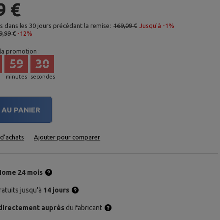
9 €
as dans les 30 jours précédant la remise:
169,09 €
Jusqu'à -1%
9,99 €
-12%
 la promotion :
59
29
minutes
secondes
AU PANIER
e d'achats
Ajouter pour comparer
Home 24 mois
atuits jusqu'à
14 jours
directement auprès
du fabricant