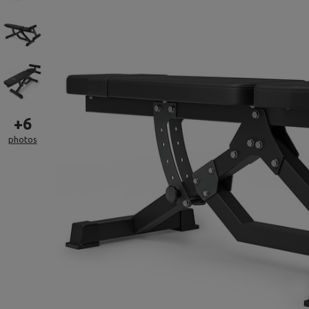
+
6
photos