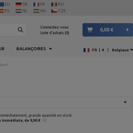
EU
DE
FR
RO
ES
NL
HU
CZE
Connectez-vous
0,00 €
Liste d'achats
0
UR
BALANÇOIRES
|
FR
|
€
Belgique
Sport
 immédiatement, grande quantité en stock
n
immédiate
de 9,90 €