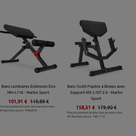
Banc Lombaires Extension Dos
Banc Scott Pupitre à Biceps avec
MH-L116 - Marbo Sport
Support MS-L107 2.0 - Marbo
Sport
101,91 €
119,89 €
Prix du produit le plus bas au cours des
158,31 €
179,90 €
30 derniers jours: 108,00 €
Prix du produit le plus bas au cours des
30 derniers jours: 160,11 €