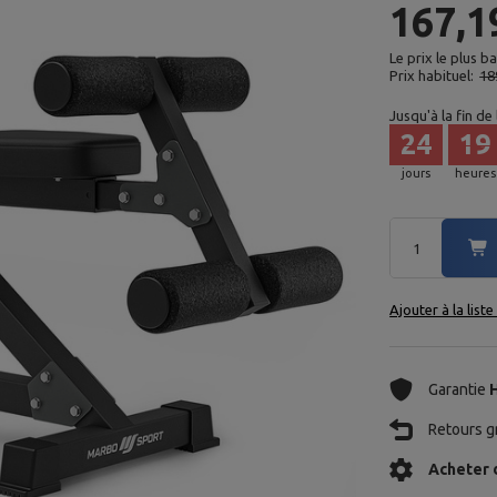
167,1
Le prix le plus b
Prix habituel:
18
Jusqu'à la fin de
24
19
jours
heures
Ajouter à la list
Garantie
Retours gr
Acheter 