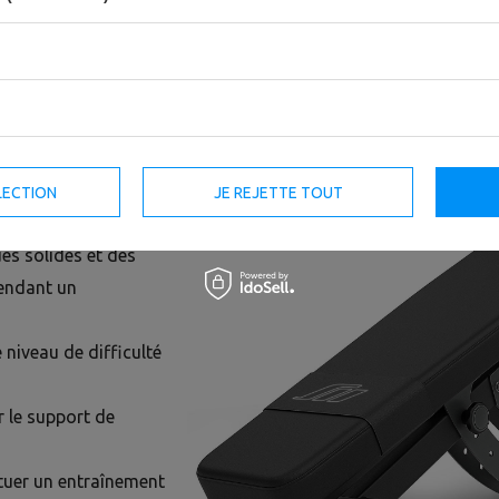
uvez désormais
 sport à domicile.
le MS-L110 2.0 de
ra d'effectuer un
ilité.
LECTION
JE REJETTE TOUT
ues solides et des
pendant un
 niveau de difficulté
 le support de
ctuer un entraînement