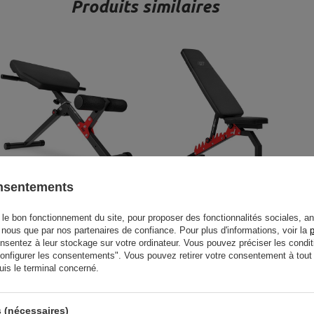
Produits similaires
onsentements
Banc Lombaires Extension Dos
Banc de Musculation Réglable
MH-L116 - Marbo Sport
Incliné Décliné MH-L114 - Marbo
le bon fonctionnement du site, pour proposer des fonctionnalités sociales, an
r nous que par nos partenaires de confiance. Pour plus d'informations, voir la
p
Sport
entez à leur stockage sur votre ordinateur. Vous pouvez préciser les condit
101,91 €
119,89 €
114,75 €
135,00 €
"Configurer les consentements". Vous pouvez retirer votre consentement à to
uis le terminal concerné.
înement des muscles
 (nécessaires)