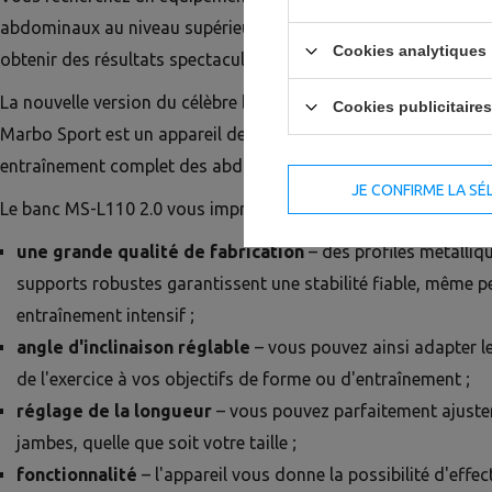
abdominaux au niveau supérieur de sophistication ? Vous po
Cookies analytiques
obtenir des résultats spectaculaires même dans votre salle de
La nouvelle version du célèbre banc de musculation abdomina
Cookies publicitaires
Marbo Sport est un appareil de haute qualité qui vous permett
entraînement complet des abdominaux en toute sécurité et stab
JE CONFIRME LA SÉ
Le banc MS-L110 2.0 vous impressionnera par :
une grande qualité de fabrication
– des profilés métalliq
supports robustes garantissent une stabilité fiable, même 
entraînement intensif ;
angle d'inclinaison réglable
– vous pouvez ainsi adapter le
de l'exercice à vos objectifs de forme ou d'entraînement ;
réglage de la longueur
– vous pouvez parfaitement ajuster
jambes, quelle que soit votre taille ;
fonctionnalité
– l'appareil vous donne la possibilité d'effe