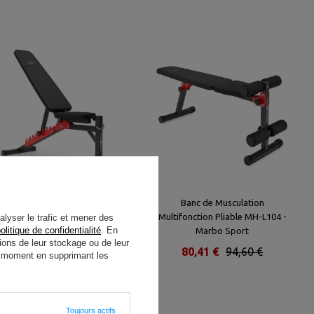
Banc de Musculation Réglable
Banc de Musculation
MH-L115 - Marbo Sport
Multifonction Pliable MH-L104 -
alyser le trafic et mener des
olitique de confidentialité
. En
Marbo Sport
ions de leur stockage ou de leur
123,16 €
144,89 €
80,41 €
94,60 €
ut moment en supprimant les
Toujours actifs