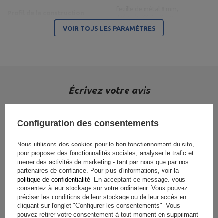
feuille de métal 8 mm,
Profil de la construction
Tube de 33,7 x 3 mm
VOIR TOUS LES PARAMÈTRES
Matériel
acier
terminer
peinture en poudre
Entité responsable de ce produit dans l'UE
Écrivez votre avis
Adresse:
Boczna 41
Votre avis :
Code postal:
27-200
5/5
Ville:
Starachowice
Configuration des consentements
MARBO Ulikowski
Fabricant
Pays:
Pologne
Spółka Komandytowa
Votre adresse e-
Nous utilisons des cookies pour le bon fonctionnement du site,
mail:
serwis@marbosport.eu
pour proposer des fonctionnalités sociales, analyser le trafic et
Le contenu de votre avis
mener des activités de marketing - tant par nous que par nos
partenaires de confiance. Pour plus d'informations, voir la
politique de confidentialité
. En acceptant ce message, vous
consentez à leur stockage sur votre ordinateur. Vous pouvez
préciser les conditions de leur stockage ou de leur accès en
cliquant sur l'onglet "Configurer les consentements". Vous
Télécharger votre propre photo de produit :
pouvez retirer votre consentement à tout moment en supprimant