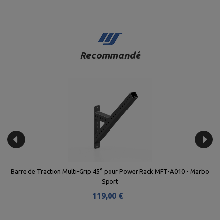
Recommandé
5° pour Power Rack MFT-A010 - Marbo
Poignée Mousqueton pour Power R
port
,00 €
43,00 