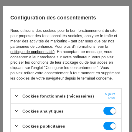
À TÉLÉCHARGER
Configuration des consentements
INFORMATIONS IMPORTANTES EN MATIÈRE DE SÉCURITÉ
Nous utilisons des cookies pour le bon fonctionnement du site,
pour proposer des fonctionnalités sociales, analyser le trafic et
mener des activités de marketing - tant par nous que par nos
partenaires de confiance. Pour plus d'informations, voir la
politique de confidentialité
. En acceptant ce message, vous
consentez à leur stockage sur votre ordinateur. Vous pouvez
préciser les conditions de leur stockage ou de leur accès en
Spécifications techniques
cliquant sur l'onglet "Configurer les consentements". Vous
pouvez retirer votre consentement à tout moment en supprimant
les cookies de votre navigateur depuis le terminal concerné.
Hauteur
101 cm
Toujours
Cookies fonctionnels (nécessaires)
actifs
Largeur
77 cm
Cookies analytiques
Longueur
23 cm
Poids
2 x 18 kg
Cookies publicitaires