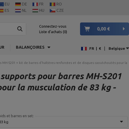
EU
DE
FR
RO
ES
NL
HU
CZE
Connectez-vous
0,00 €
Liste d'achats
0
UR
BALANÇOIRES
|
FR
|
€
Belgique
MH-S201 + kit de barres d'haltères renforcées et de disques caoutchoutés pour la 
supports pour barres MH-S201
pour la musculation de 83 kg -
ids et barres en set:
83 kg