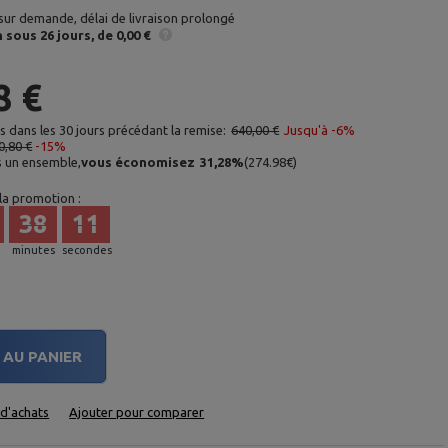
sur demande, délai de livraison prolongé
n
sous 26 jours
de 0,00 €
8 €
as dans les 30 jours précédant la remise:
640,00 €
Jusqu'à -6%
0,80 €
-15%
s un ensemble,
vous économisez
31,28
%
(
274.98
€
)
 la promotion :
38
10
minutes
secondes
AU PANIER
e d'achats
Ajouter pour comparer