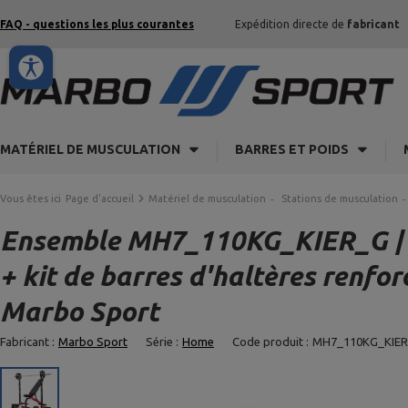
FAQ - questions les plus courantes
Expédition directe de
fabricant
MATÉRIEL DE MUSCULATION
BARRES ET POIDS
Vous êtes ici
Page d'accueil
Matériel de musculation
Stations de musculation
Ensemble MH7_110KG_KIER_G | B
+ kit de barres d'haltères renfo
Marbo Sport
Fabricant :
Marbo Sport
Série :
Home
Code produit :
MH7_110KG_KIE