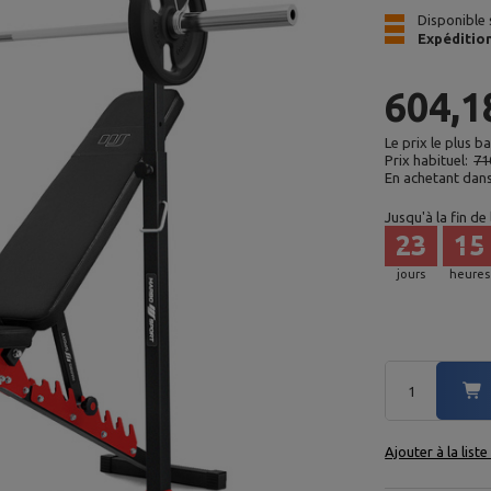
Disponible 
Expéditio
604,1
Le prix le plus b
Prix habituel:
71
En achetant dan
Jusqu'à la fin de
23
15
jours
heures
Ajouter à la list