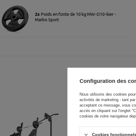
2x
Poids en fonte de 10 kg MW-O10-kier -
Marbo Sport
Configuration des c
Nous utilisons des cookies pour 
activités de marketing - tant pa
acceptant ce message, vous cons
accès en cliquant sur l'onglet 
cookies de votre navigateur dep
Cookies fonctionnels