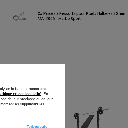
2x
Pinces à Ressorts pour Poids Halteres 30 mm
MA-Z006 - Marbo Sport
alyser le trafic et mener des
olitique de confidentialité
. En
ions de leur stockage ou de leur
ut moment en supprimant les
Toujours actifs