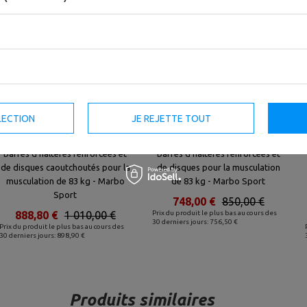
Set MS3_2.0_83KG_G | banc
Set MS34_2.0_83KG | banc
double face + supports de
double face + supports
LECTION
JE REJETTE TOUT
gymnastique avec baudrier et
d'haltères multi-niveaux (2
écartement réglable + kit de
pièces) avec assistance + kit de
barres d'haltères renforcées et
barres d'haltères renforcées et
de disques caoutchoutés pour la
de disques pour la musculation
musculation de 83 kg - Marbo
de 83 kg - Marbo Sport
Sport
748,00 €
850,00 €
888,80 €
1 010,00 €
Prix du produit le plus bas au cours des
30 derniers jours: 756,50 €
Prix du produit le plus bas au cours des
30 derniers jours: 898,90 €
Produits similaires