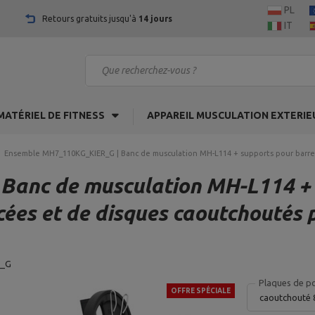
PL
Retours gratuits jusqu'à
14 jours
IT
MATÉRIEL DE FITNESS
APPAREIL MUSCULATION EXTERIE
Ensemble MH7_110KG_KIER_G | Banc de musculation MH-L114 + supports pour barres 
anc de musculation MH-L114 + 
rcées et de disques caoutchoutés 
R_G
Plaques de po
OFFRE SPÉCIALE
caoutchouté 