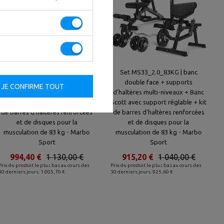
Set MS6_2.0_83KG | banc double
Set MS33_2.0_83KG | banc
face + supports avec baudrier et
double face + supports
JE CONFIRME TOUT
écartement réglable + Banc
d'haltères multi-niveaux + Banc
Scott avec support réglable + kit
Scott avec support réglable + kit
de barres d'haltères renforcées
de barres d'haltères renforcées
et de disques pour la
et de disques pour la
musculation de 83 kg - Marbo
musculation de 83 kg - Marbo
Sport
Sport
994,40 €
1 130,00 €
915,20 €
1 040,00 €
Prix du produit le plus bas au cours des
Prix du produit le plus bas au cours des
30 derniers jours: 1 005,70 €
30 derniers jours: 925,60 €