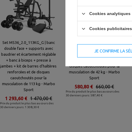
Cookies analytiques
Cookies publicitaires
Set MS36_2.0_113KG_G | banc
Set MS39_2.0_42KG_G | banc
double face + supports avec
double face + banc à biceps +
JE CONFIRME LA SÉ
baudrier et écartement réglable
presse à jambes + kit de barres
+ banc à biceps + presse à
d'haltères renforcées et de
jambes + kit de barres d'haltères
disques caoutchoutés pour la
renforcées et de disques
musculation de 42 kg - Marbo
caoutchoutés pour la
Sport
musculation de 113 kg - Marbo
580,80 €
660,00 €
Sport
Prix du produit le plus bas au cours des
30 derniers jours: 587,40 €
1 293,60 €
1 470,00 €
Prix du produit le plus bas au cours des
30 derniers jours: 1 308,30 €