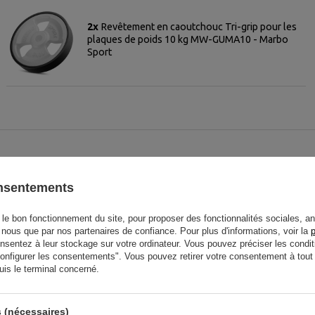
2x
Revêtement en caoutchouc Tri-grip pour les
plaques de poids 10 kg MW-GUMA10 - Marbo
Sport
onsentements
Recommandé
le bon fonctionnement du site, pour proposer des fonctionnalités sociales, an
r nous que par nos partenaires de confiance. Pour plus d'informations, voir la
p
entez à leur stockage sur votre ordinateur. Vous pouvez préciser les condit
"Configurer les consentements". Vous pouvez retirer votre consentement à to
uis le terminal concerné.
 (nécessaires)