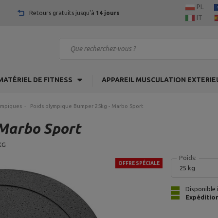
PL
Retours gratuits jusqu'à
14 jours
IT
MATÉRIEL DE FITNESS
APPAREIL MUSCULATION EXTERIE
ympiques
Poids olympique Bumper 25kg - Marbo Sport
 Marbo Sport
KG
Poids:
OFFRE SPÉCIALE
25 kg
Disponible
Expéditio