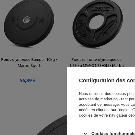
Poids olympique Bumper 10kg -
Poids en fonte olympique de
Marbo Sport
1,25 kg MW-O1,25-OLI - Marbo
Sport
Configuration des c
56,89 €
15,63 €
Nous utilisons des cookies pour 
activités de marketing - tant pa
acceptant ce message, vous cons
accès en cliquant sur l'onglet 
cookies de votre navigateur dep
Cookies fonctionnels