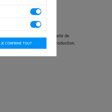
fabriqués à cent pour cent à partir de
 qui étaient des déchets post-production,
JE CONFIRME TOUT
.