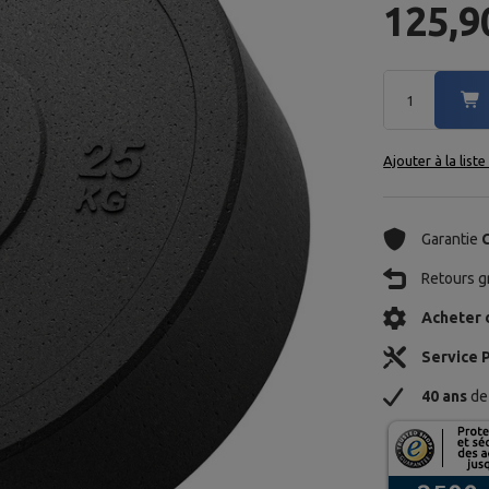
125,9
Ajouter à la list
Garantie
Retours gr
Acheter 
Service 
40 ans
de 