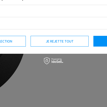
Les disques flexibles MW-Bumper ont été 
granulés en caoutchouc de pneus lourds,
LECTION
JE REJETTE TOUT
et qui n'ont pas été exploités sur la route