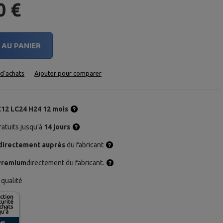
0 €
AU PANIER
e d'achats
Ajouter pour comparer
C12 LC24 H24 12 mois
atuits jusqu'à
14 jours
directement auprès
du fabricant
Premium
directement du fabricant.
qualité