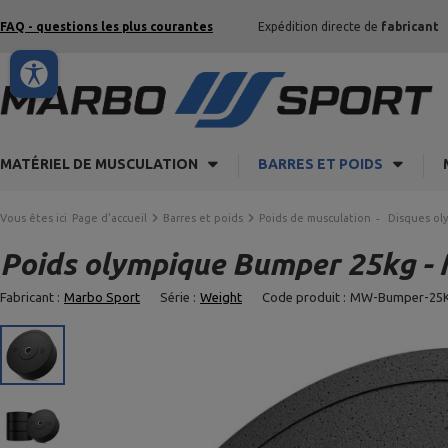
FAQ - questions les plus courantes
Expédition directe de
fabricant
MATÉRIEL DE MUSCULATION
BARRES ET POIDS
Vous êtes ici
Page d'accueil
Barres et poids
Poids de musculation
Disques ol
Poids olympique Bumper 25kg -
Fabricant :
Marbo Sport
Série :
Weight
Code produit :
MW-Bumper-25