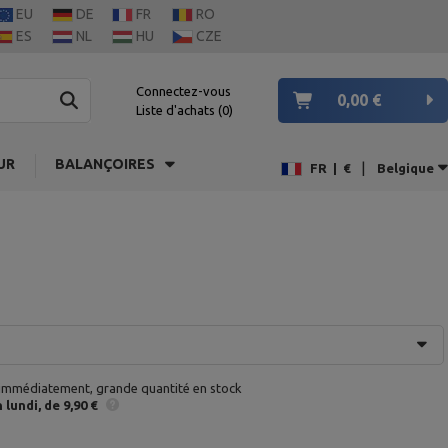
EU
DE
FR
RO
ES
NL
HU
CZE
Connectez-vous
0,00 €
Liste d'achats
0
UR
BALANÇOIRES
|
FR
|
€
Belgique
 immédiatement, grande quantité en stock
n
lundi
de 9,90 €