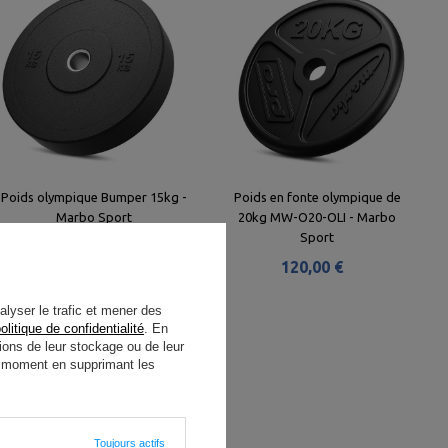
Poids olympique Bumper 15kg -
Poids en fonte olympique de
Marbo Sport
20kg MW-O20-OLI - Marbo
Sport
79,89 €
120,00 €
alyser le trafic et mener des
olitique de confidentialité
. En
ions de leur stockage ou de leur
ut moment en supprimant les
Toujours actifs