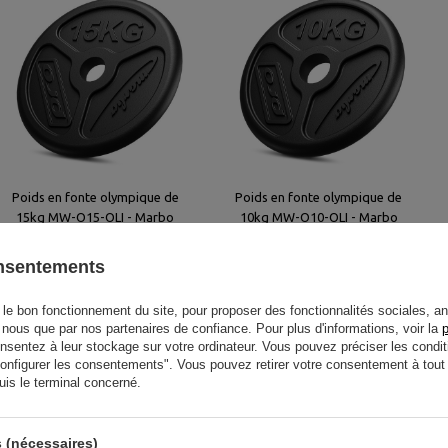
Poids en fonte olympique de
Poids en fonte olympique de
15kg MW-O15-OLI - Marbo
10kg MW-O10-OLI - Marbo
Sport
Sport
onsentements
90,00 €
60,00 €
le bon fonctionnement du site, pour proposer des fonctionnalités sociales, an
r nous que par nos partenaires de confiance. Pour plus d'informations, voir la
p
entez à leur stockage sur votre ordinateur. Vous pouvez préciser les condit
"Configurer les consentements". Vous pouvez retirer votre consentement à to
uis le terminal concerné.
 (nécessaires)