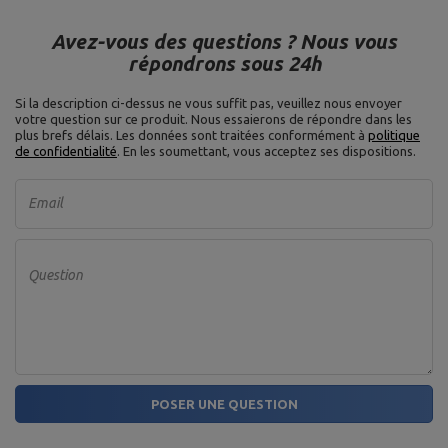
Diamètre d'alésage : 31 mm,
Diamètre : 22 cm
Avez-vous des questions ? Nous vous
Épaisseur : 40 mm,
répondrons sous 24h
Matière : fonte grise,
Type de plaque de poids :
Plaque de poids 10 kg MW-
Si la description ci-dessus ne vous suffit pas, veuillez nous envoyer
fonte,
O10-kier
votre question sur ce produit. Nous essaierons de répondre dans les
Tolérance de poids : ~ 5%,
plus brefs délais.
Les données sont traitées conformément à
Poids : 10kg,
politique
de confidentialité
. En les soumettant, vous acceptez ses dispositions.
Diamètre d'alésage : 31 mm,
Diameter: 26 cm
Email
Matériel: acier,
Poignées assorties : diamètre
30 mm,
Serrure à ressort fi30 mm
Serrure à ressort,
MA-Z006
Corrosiebescherming:
Question
galvanisch zink,
Diamètre de la tige : 4 mm,
Diamètre intérieur : 30 mm
Longueur du manche : 12 cm,
Longueur des pièces pour les
poids : 2 x 12,5 cm,
Longueur : 40cm,
POSER UNE QUESTION
Barre d'haltère à vis simple
charge maximale : 200 kg,
30 mm 40 cm MW-G40-EX-SR
Poids : ~ 2,5 kg,