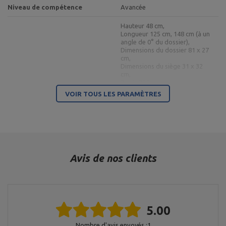
Niveau de compétence
Avancée
Hauteur 48 cm,
Longueur 125 cm, 148 cm (à un
angle de 0° du dossier),
Dimensions du dossier 81 x 27
cm,
Dimensions du siège 31 x 32
cm,
Poids 22 kg,
Réglage du siège 3 positions :
VOIR TOUS LES PARAMÈTRES
(0°, 14°, 26°),
Banc double face MS-L101 2.0
Réglage du dossier 10
positions (0° 12° 22° 30° 39°
47° 55° 66° 82° -21°),
Repose-jambes réglable sur 4
positions,
Charge maximale 300 kg,
Profilés 50 x 50 x 2 mm,
Avis de nos clients
Matériau : acier,
Finition par revêtement en
poudre
Hauteur : 166 cm,
Szerokość: min.100 cm
5.00
maks.120 cm,
Longueur : 109 cm,
Nombre d'avis envoyés :1