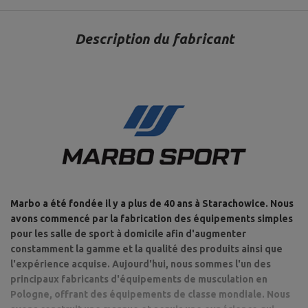
Fermeture : fermoir 2 étoiles,
Diamètre de l'espace pour le
plateau de poids : 30 mm
Description du fabricant
Longueur du manche : 129 cm,
Longueur des pièces pour les
poids : 2 x 33,5 cm,
Longueur : 198 cm,
Barre d'haltère droite 30 mm
Charge maximale : 200kg,
198 cm chromée renforcée
Type de manche : lisse,
MW-G198-EX-GL
Poids : ~ 11kg,
Diamètre de la partie du
manche : 30 mm,
Diamètre de l'espace pour le
plateau de poids : 30 mm
Longueur de la poignée : 80
cm,
Marbo a été fondée il y a plus de 40 ans à Starachowice. Nous
Longueur des pièces pour les
poids : 2 x 19 cm,
avons commencé par la fabrication des équipements simples
Longueur : 120cm,
Barre d'haltère à vis
pour les salle de sport à domicile afin d'augmenter
Charge maximale : 120kg,
légèrement incurvée 30 mm
constamment la gamme et la qualité des produits ainsi que
charge maximale : 200 kg,
120 cm MW-G120L-EX-SR
Typ: Sz-Curlstange,
l'expérience acquise. Aujourd'hui, nous sommes l'un des
Poids : ~ 7kg,
principaux fabricants d'équipements de musculation en
Fermeture : fermoir 2 étoiles,
Pologne, offrant des équipements de classe mondiale. Nous
Diamètre de l'espace pour le
plateau de poids : 30 mm