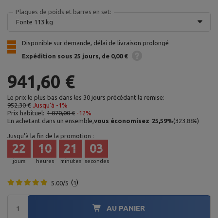
Plaques de poids et barres en set:
Fonte 113 kg
Disponible sur demande, délai de livraison prolongé
Expédition
sous 25 jours
de 0,00 €
941,60 €
Le prix le plus bas dans les 30 jours précédant la remise:
952,30 €
Jusqu'à -1%
Prix habituel:
1 070,00 €
-12%
En achetant dans un ensemble,
vous économisez
25,59
%
(
323.88
€
)
Jusqu'à la fin de la promotion :
22
10
21
02
jours
heures
minutes
secondes
5.00/5
1
AU PANIER