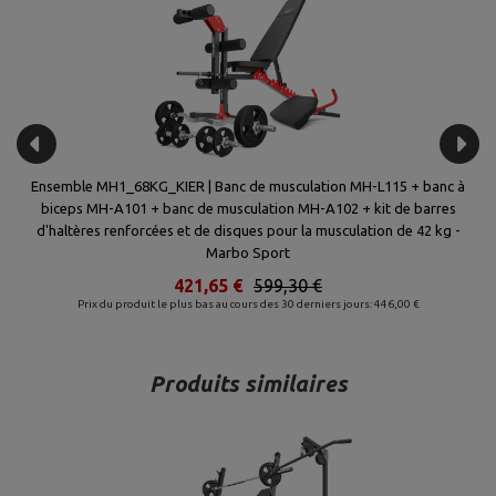
de
Ensemble MH1_68KG_KIER | Banc de musculation MH-L115 + banc à
S
biceps MH-A101 + banc de musculation MH-A102 + kit de barres
s
d'haltères renforcées et de disques pour la musculation de 42 kg -
Marbo Sport
421,65 €
599,30 €
Prix du produit le plus bas au cours des 30 derniers jours: 446,00 €
Produits similaires