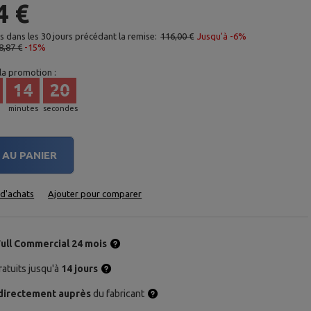
4 €
as dans les 30 jours précédant la remise:
116,00 €
Jusqu'à -6%
8,87 €
-15%
 la promotion :
14
19
minutes
secondes
AU PANIER
e d'achats
Ajouter pour comparer
Full Commercial 24 mois
atuits jusqu'à
14 jours
directement auprès
du fabricant