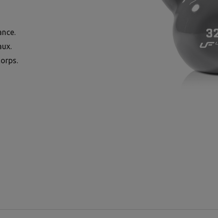
ance.
aux.
corps.