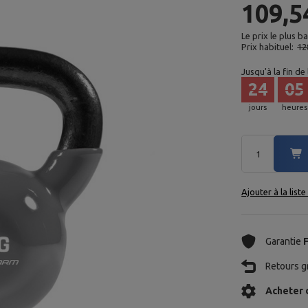
109,5
Le prix le plus b
Prix habituel:
12
Jusqu'à la fin de
24
05
jours
heures
Ajouter à la list
Garantie
Retours gr
Acheter 