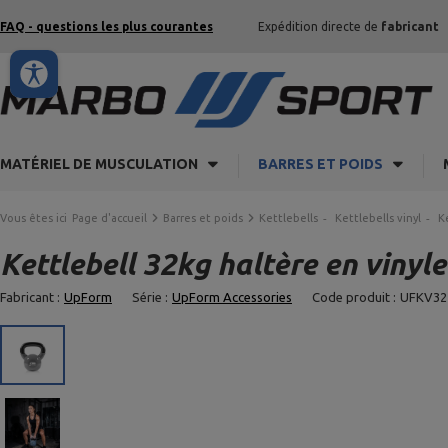
FAQ - questions les plus courantes
Expédition directe de
fabricant
MATÉRIEL DE MUSCULATION
BARRES ET POIDS
Vous êtes ici
Page d'accueil
Barres et poids
Kettlebells
Kettlebells vinyl
K
Kettlebell 32kg haltère en vinyl
Fabricant :
UpForm
Série :
UpForm Accessories
Code produit :
UFKV32