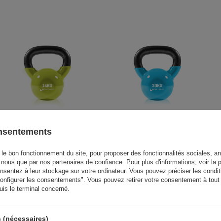
onsentements
Kettlebell 14kg haltère en vinyle -
Kettlebell 20kg haltère en vinyle -
UpForm
UpForm
le bon fonctionnement du site, pour proposer des fonctionnalités sociales, an
63,93 €
75,21 €
84,46 €
99,36 €
r nous que par nos partenaires de confiance. Pour plus d'informations, voir la
p
entez à leur stockage sur votre ordinateur. Vous pouvez préciser les condit
"Configurer les consentements". Vous pouvez retirer votre consentement à to
uis le terminal concerné.
 (nécessaires)