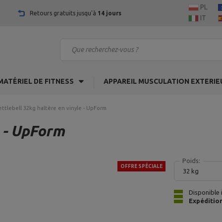
PL
Retours gratuits jusqu'à
14 jours
IT
MATÉRIEL DE FITNESS
APPAREIL MUSCULATION EXTERIE
ettlebell 32kg haltère en vinyle - UpForm
e - UpForm
Poids:
OFFRE SPÉCIALE
32 kg
Disponible
Expéditio