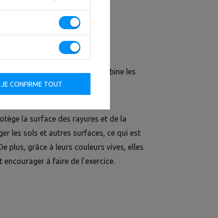
rm
est un type de poids qui combine les
JE CONFIRME TOUT
lebell est résistant aux dommages
otège la surface des rayures et de la
r les sols et autres surfaces, ce qui est
e plus, grâce à leurs couleurs vives, elles
 encourager à faire de l'exercice.