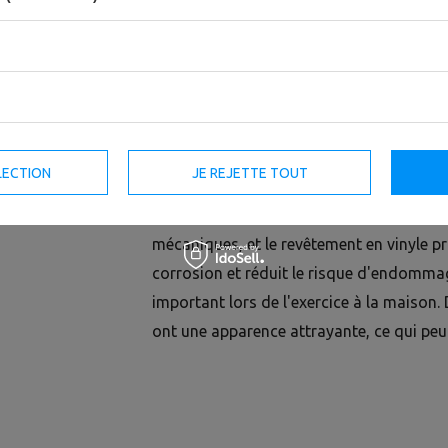
Le kettlebell en fonte vinyle
de
UpFo
LECTION
JE REJETTE TOUT
avantages de la fonte et du vinyle.
Grâce à l'utilisation de la fonte, le kett
mécaniques, et le revêtement en vinyle pr
corrosion et réduit le risque d'endommage
important lors de l'exercice à la maison. D
ont une apparence attrayante, ce qui peut