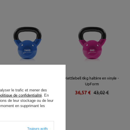
Kettlebell 24kg haltère en vinyle -
Kettlebell 6kg haltère en vinyle -
UpForm
UpForm
alyser le trafic et mener des
91,30 €
107,41 €
36,57 €
43,02 €
olitique de confidentialité
. En
ions de leur stockage ou de leur
ut moment en supprimant les
Toujours actifs