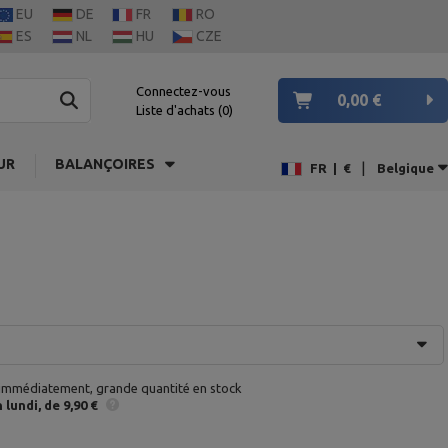
EU
DE
FR
RO
ES
NL
HU
CZE
Connectez-vous
0,00 €
Liste d'achats
0
UR
BALANÇOIRES
|
FR
|
€
Belgique
 immédiatement, grande quantité en stock
n
lundi
de 9,90 €