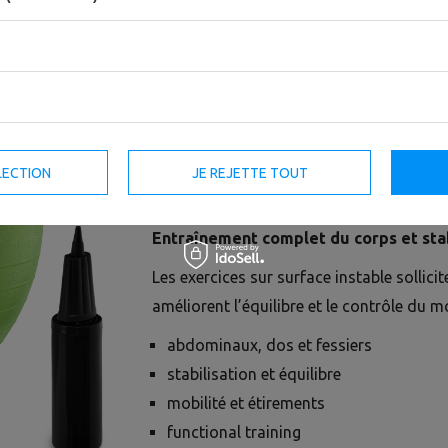
Conçu pour une utilisation intensive
Le ballon de gymnastique UpForm est conç
d’entraînement et les espaces de functiona
épaisseur de matériau accrue (jusqu’à 1,
résistance à une utilisation intensive et 
Un équipement capable de supporter sans
LECTION
JE REJETTE TOUT
nombreux utilisateurs.
Entraînement complet du corps et stab
Les exercices sur surface instable sollici
améliorent l’équilibre et le contrôle du m
abdominaux, dos et fessiers
stabilisation et équilibre
mobilité et étirements
functional training