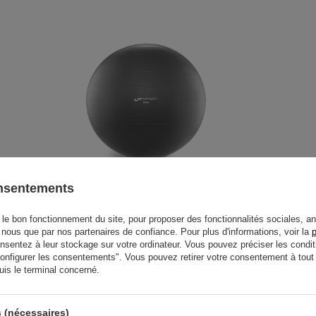
onsentements
Ballon de gymnastique 75 cm
graphite UpForm
le bon fonctionnement du site, pour proposer des fonctionnalités sociales, an
26,78 €
31,50 €
r nous que par nos partenaires de confiance. Pour plus d'informations, voir la
p
entez à leur stockage sur votre ordinateur. Vous pouvez préciser les condit
"Configurer les consentements". Vous pouvez retirer votre consentement à to
uis le terminal concerné.
 (nécessaires)