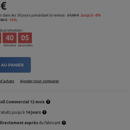
 €
as dans les 30 jours précédant la remise:
27,00 €
Jusqu'à -6%
,90 €
-15%
 la promotion :
40
04
minutes
secondes
AU PANIER
e d'achats
Ajouter pour comparer
Full Commercial 12 mois
atuits jusqu'à
14 jours
directement auprès
du fabricant