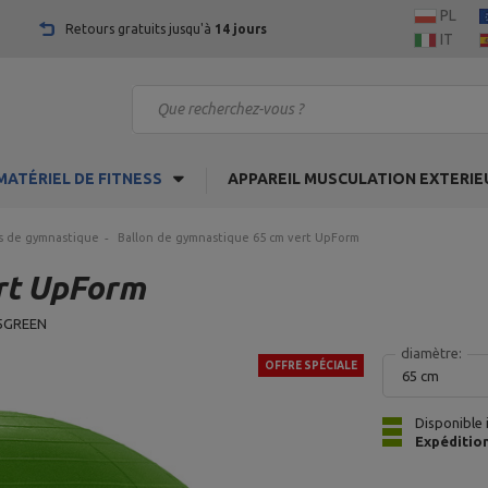
PL
Retours gratuits jusqu'à
14 jours
IT
MATÉRIEL DE FITNESS
APPAREIL MUSCULATION EXTERIE
s de gymnastique
Ballon de gymnastique 65 cm vert UpForm
rt UpForm
5GREEN
diamètre:
OFFRE SPÉCIALE
65 cm
Disponible
Expéditio