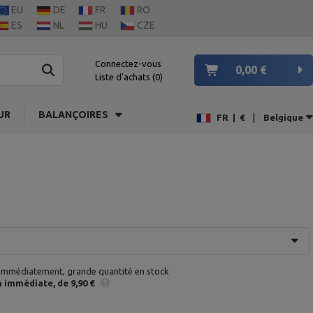
EU
DE
FR
RO
ES
NL
HU
CZE
Connectez-vous
0,00 €
Liste d'achats
0
UR
BALANÇOIRES
|
FR
|
€
Belgique
 immédiatement, grande quantité en stock
n
immédiate
de 9,90 €