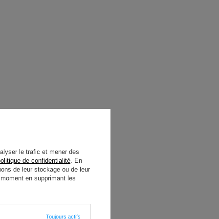
alyser le trafic et mener des
olitique de confidentialité
. En
ions de leur stockage ou de leur
ut moment en supprimant les
Toujours actifs