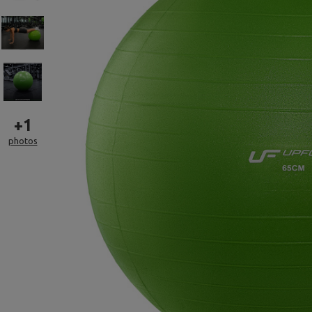
+
1
photos