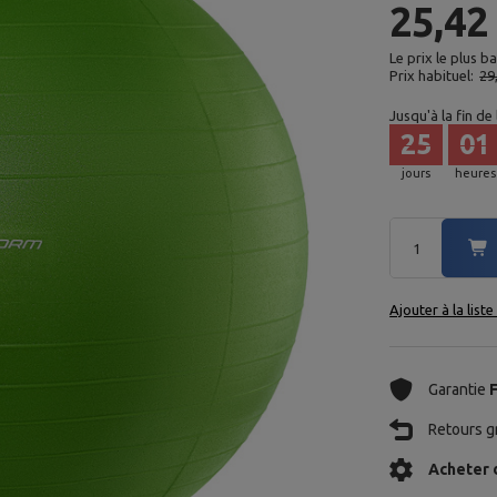
25,42
Le prix le plus b
Prix habituel:
29
Jusqu'à la fin de
25
01
jours
heures
Ajouter à la list
Garantie
Retours gr
Acheter 