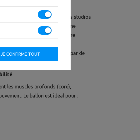
u pour les clubs de fitness, les studios
l training. Il se distingue par une
3 mm), garantissant une meilleure
une longue durée de vie.
 difficulté un usage quotidien par de
JE CONFIRME TOUT
ilité
tent les muscles profonds (core),
ouvement. Le ballon est idéal pour :