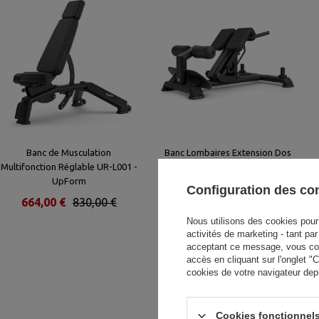
Banc de Musculation
Banc Lombaires Extension Dos
Multifonction Réglable UR-L001 -
UR-L008 - UpForm
UpForm
Configuration des c
664,00 €
830,00 €
768,00 €
960,00 €
Nous utilisons des cookies pour 
activités de marketing - tant pa
acceptant ce message, vous cons
accès en cliquant sur l'onglet 
cookies de votre navigateur dep
Cookies fonctionnels