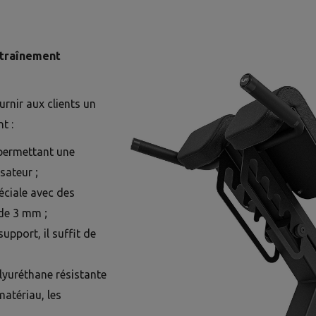
ntraînement
urnir aux clients un
t :
 permettant une
isateur ;
éciale avec des
 de 3 mm ;
upport, il suffit de
yuréthane résistante
matériau, les