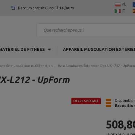
PL
Retours gratuits jusqu'à
14 jours
IT
MATÉRIEL DE FITNESS
APPAREIL MUSCULATION EXTERIE
anc de musculation multifonction
Banc Lombaires Extension Dos UX-L212 - UpForm
UX-L212 - UpForm
Disponible 
OFFRE SPÉCIALE
Expéditio
508,8
Le prix le plus b