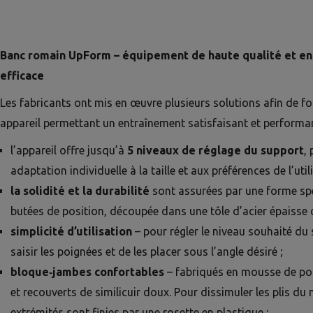
Banc romain UpForm – équipement de haute qualité et e
efficace
Les fabricants ont mis en œuvre plusieurs solutions afin de fo
appareil permettant un entraînement satisfaisant et performan
l’appareil offre jusqu’à
5 niveaux de réglage du support
,
adaptation individuelle à la taille et aux préférences de l’util
la solidité et la durabilité
sont assurées par une forme sp
butées de position, découpée dans une tôle d’acier épaisse
simplicité d’utilisation
– pour régler le niveau souhaité du s
saisir les poignées et de les placer sous l’angle désiré ;
bloque‑jambes confortables
– fabriqués en mousse de pol
et recouverts de similicuir doux. Pour dissimuler les plis du 
extrémités sont finies par une rosette en plastique ;