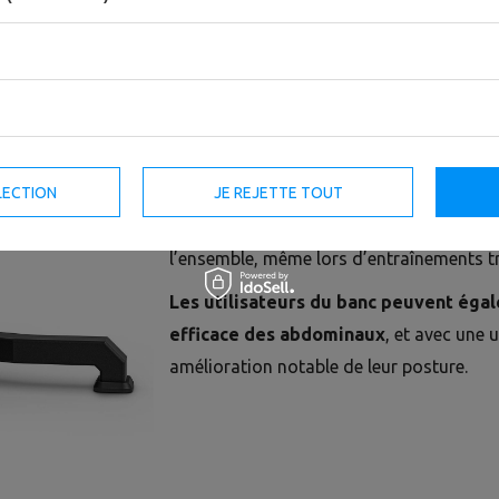
Extenseurs du dos – renforcer le corp
Le banc romain UpForm
est un appareil
des muscles du dos, en particulier les ex
réalisés sur cet équipement sont
les ext
LECTION
JE REJETTE TOUT
les extensions du dos sur le banc
. Sa 
de 100 × 50 mm avec une paroi de 3 mm, ga
l’ensemble, même lors d’entraînements tr
Les utilisateurs du banc peuvent éga
efficace des abdominaux
, et avec une u
amélioration notable de leur posture.