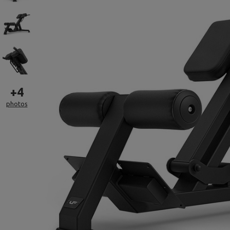
+
4
photos