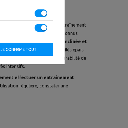
s et améliorer la posture
 conçu principalement pour l’entraînement
tenseurs. Les exercices les plus connus
ensions du buste en position inclinée et
JE CONFIRME TOUT
construction repose sur des profilés épais
rantissant la solidité et la durabilité de
ès intensifs.
lement effectuer un entraînement
tilisation régulière, constater une