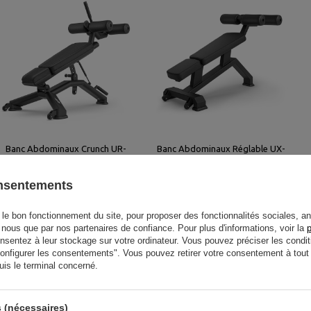
Banc Abdominaux Crunch UR-
Banc Abdominaux Réglable UX-
L006 - UpForm
L205 - UpForm
onsentements
728,00 €
910,00 €
444,00 €
555,00 €
le bon fonctionnement du site, pour proposer des fonctionnalités sociales, an
r nous que par nos partenaires de confiance. Pour plus d'informations, voir la
p
entez à leur stockage sur votre ordinateur. Vous pouvez préciser les condit
"Configurer les consentements". Vous pouvez retirer votre consentement à to
uis le terminal concerné.
 (nécessaires)