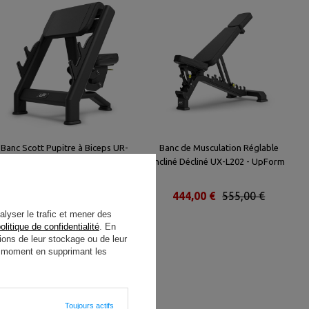
Banc Scott Pupitre à Biceps UR-
Banc de Musculation Réglable
L004 - UpForm
Incliné Décliné UX-L202 - UpForm
728,00 €
910,00 €
444,00 €
555,00 €
alyser le trafic et mener des
olitique de confidentialité
. En
ions de leur stockage ou de leur
ut moment en supprimant les
Toujours actifs