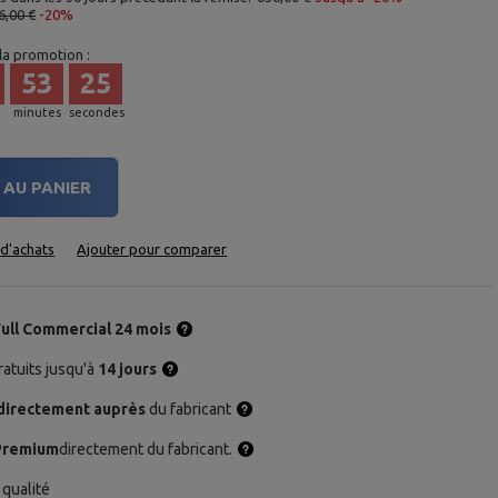
6,00 €
-20%
 la promotion :
53
24
minutes
secondes
AU PANIER
e d'achats
Ajouter pour comparer
Full Commercial 24 mois
atuits jusqu'à
14 jours
directement auprès
du fabricant
Premium
directement du fabricant.
qualité