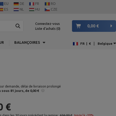
EU
DE
FR
RO
ES
NL
HU
CZE
Connectez-vous
0,00 €
Liste d'achats
0
UR
BALANÇOIRES
|
FR
|
€
Belgique
sur demande, délai de livraison prolongé
n
sous 81 jours
de 0,00 €
0 €
as dans les 30 jours précédant la remise:
636,00 €
Jusqu'à -20%