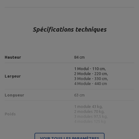
Spécifications techniques
Hauteur
84 cm
1 Modul - 110 cm,
2 Module - 220 cm,
Largeur
3 Module - 330 cm,
4 Module - 440 cm
Longueur
63 cm
1 module 43 kg,
2 modules 70 kg,
Poids
3 modules 97,5 kg,
4 modules 125 kg
Charge de poids
650 kg für Segment
VOIR TOUS LES PARAMÈTRES