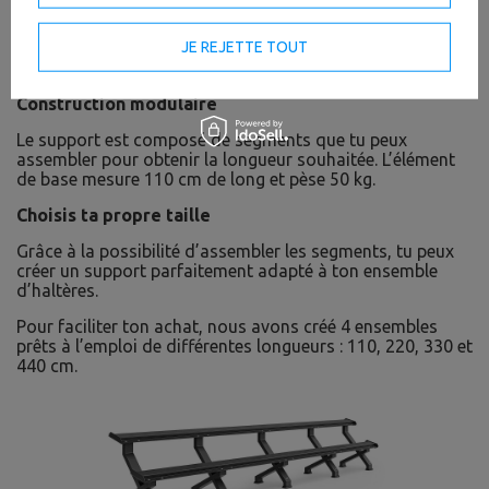
JE REJETTE TOUT
Construction modulaire
Le support est composé de segments que tu peux
assembler pour obtenir la longueur souhaitée. L’élément
de base mesure 110 cm de long et pèse 50 kg.
Choisis ta propre taille
Grâce à la possibilité d’assembler les segments, tu peux
créer un support parfaitement adapté à ton ensemble
d’haltères.
Pour faciliter ton achat, nous avons créé 4 ensembles
prêts à l’emploi de différentes longueurs : 110, 220, 330 et
440 cm.