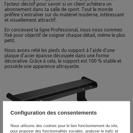
facteur décisif pour savoir si un client achètera un
abonnement dans ta salle de sport. Tout le monde
préfère s’entraîner sur du matériel moderne, intéressant
et visuellement attractif.
En concevant la ligne Professional, nous nous sommes
fixé pour objectif de soigner chaque détail, même le plus
petit.
Nous avons relié les pieds du support à l’aide d’une
plaque d’acier épaisse découpée dans une forme
décorative. Grâce à cela, le support est 100 % stable et
possède une apparence attrayante.
Configuration des consentements
Nous utilisons des cookies pour le bon fonctionnement du site,
pour proposer des fonctionnalités sociales, analyser le trafic et