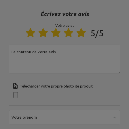
Code postal:
27-200
Ville:
Starachowice
Pays:
Pologne
Écrivez votre avis
Votre adresse e-
MARBO Ulikowski
mail:
Fabricant
Spółka Komandytowa
serwis@marbosport.eu
Votre avis :
Entité responsable
MARBO Ulikowski
Adresse:
BOCZNA 41
5/5
Spółka Komandytowa
Code postal:
27-200
Ville:
Starachowice
Pays:
Pologne
Votre adresse e-
Le contenu de votre avis
mail:
serwis@marbosport.eu
Télécharger votre propre photo de produit :
Votre prénom