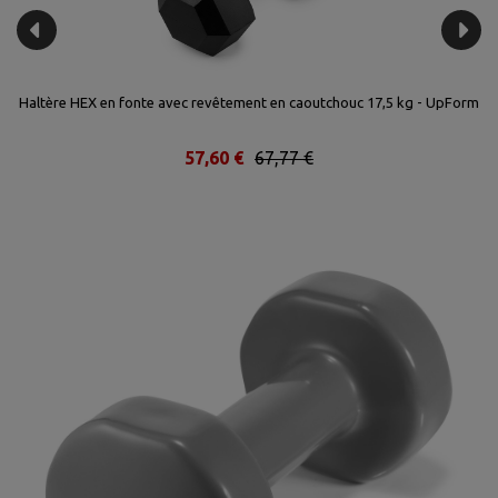
m
Haltère HEX en fonte avec revêtement en caoutchouc 17,5 kg - UpForm
H
57,60 €
67,77 €