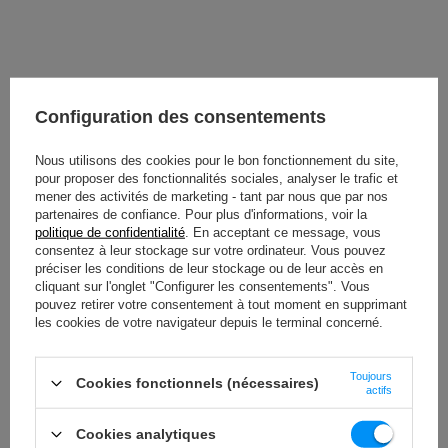
Sélection Balance
Configuration des consentements
Les haltères en vinyle sont disponibles en différents poids
Nous utilisons des cookies pour le bon fonctionnement du site,
: 0,5 kg, 1 kg, 1,5 kg, 2 kg, 2,5 kg, 3 kg, 4 kg et 5 kg.
pour proposer des fonctionnalités sociales, analyser le trafic et
Un marquage clair du poids sur le côté de chaque haltère
mener des activités de marketing - tant par nous que par nos
et une couleur différente pour chaque poids garantissent
partenaires de confiance. Pour plus d'informations, voir la
un entraînement plus rapide et plus confortable.
politique de confidentialité
. En acceptant ce message, vous
consentez à leur stockage sur votre ordinateur. Vous pouvez
préciser les conditions de leur stockage ou de leur accès en
À TÉLÉCHARGER
cliquant sur l'onglet "Configurer les consentements". Vous
pouvez retirer votre consentement à tout moment en supprimant
INFORMATIONS IMPORTANTES EN MATIÈRE DE SÉCURITÉ
les cookies de votre navigateur depuis le terminal concerné.
Toujours
Cookies fonctionnels (nécessaires)
actifs
Cookies analytiques