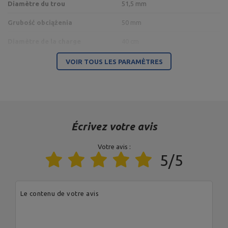
Diamètre du trou
51,5 mm
Grubość obciążenia
50 mm
Diamètre de la charge
40 cm
Type de charge
aus Polyurethane
VOIR TOUS LES PARAMÈTRES
Entité responsable de ce produit dans l'UE
Adresse:
Boczna 41
Code postal:
27-200
Écrivez votre avis
Ville:
Starachowice
Pays:
Pologne
Votre avis :
Votre adresse e-
5/5
MARBO Ulikowski
mail:
Fabricant
Spółka Komandytowa
serwis@marbosport.eu
Entité responsable
MARBO Ulikowski
Adresse:
BOCZNA 41
Spółka Komandytowa
Code postal:
27-200
Ville:
Starachowice
Le contenu de votre avis
Pays:
Pologne
Votre adresse e-
mail:
serwis@marbosport.eu