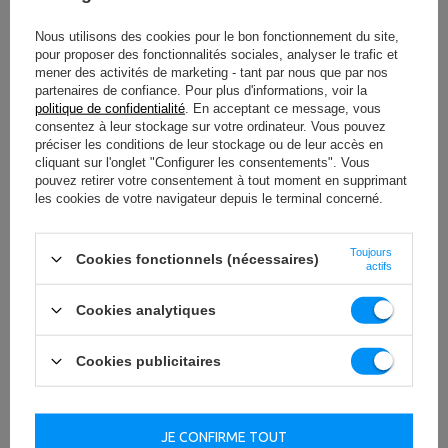
Durabilité et confort
Nous utilisons des cookies pour le bon fonctionnement du site,
pour proposer des fonctionnalités sociales, analyser le trafic et
Le revêtement en polyuréthane réduit le risque
mener des activités de marketing - tant par nous que par nos
d'endommagement de l'équipement et du sol.
partenaires de confiance. Pour plus d'informations, voir la
L'entraînement devient plus agréable et vos poids
politique de confidentialité
. En acceptant ce message, vous
résisteront à de nombreuses années d'utilisation
consentez à leur stockage sur votre ordinateur. Vous pouvez
intensive.
préciser les conditions de leur stockage ou de leur accès en
cliquant sur l'onglet "Configurer les consentements". Vous
Les poids olympiques en polyuréthane ont fière allure
pouvez retirer votre consentement à tout moment en supprimant
dans n'importe quelle salle de sport. Ils ajouteront du
les cookies de votre navigateur depuis le terminal concerné.
professionnalisme à votre environnement d'entraînement.
Grâce aux
poignées ergonomiques
, les poids
constitueront une alternative d'exercice réussie aux
Toujours
Cookies fonctionnels (nécessaires)
actifs
haltères.
Taille et poids
Cookies analytiques
Les informations sur le poids sont fournies sur chaque
plaque. Cela vous permettra de trouver rapidement le
Cookies publicitaires
poids approprié.
Les poids olympiques en polyuréthane UpForm sont
disponibles dans les poids suivants : 1,25 kg, 2,5 kg, 5 kg,
JE CONFIRME TOUT
10 kg, 15 kg et 20 kg. Choisissez ceux qui correspondent