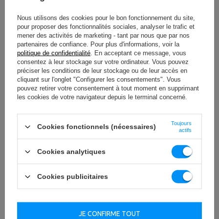
Durabilité et confort
Nous utilisons des cookies pour le bon fonctionnement du site,
pour proposer des fonctionnalités sociales, analyser le trafic et
Le revêtement en polyuréthane réduit le risque
mener des activités de marketing - tant par nous que par nos
d'endommagement de l'équipement et du sol.
partenaires de confiance. Pour plus d'informations, voir la
L'entraînement devient plus agréable et vos poids
politique de confidentialité
. En acceptant ce message, vous
résisteront à de nombreuses années d'utilisation
consentez à leur stockage sur votre ordinateur. Vous pouvez
intensive.
préciser les conditions de leur stockage ou de leur accès en
cliquant sur l'onglet "Configurer les consentements". Vous
Les poids olympiques en polyuréthane ont fière allure
pouvez retirer votre consentement à tout moment en supprimant
dans n'importe quelle salle de sport. Ils ajouteront du
les cookies de votre navigateur depuis le terminal concerné.
professionnalisme à votre environnement d'entraînement.
Grâce aux
poignées ergonomiques
, les poids
constitueront une alternative d'exercice réussie aux
Toujours
Cookies fonctionnels (nécessaires)
actifs
haltères.
Taille et poids
Cookies analytiques
Les informations sur le poids sont fournies sur chaque
plaque. Cela vous permettra de trouver rapidement le
Cookies publicitaires
poids approprié.
Les poids olympiques en polyuréthane UpForm sont
disponibles dans les poids suivants : 1,25 kg, 2,5 kg, 5 kg,
JE CONFIRME TOUT
10 kg, 15 kg et 20 kg. Choisissez ceux qui correspondent