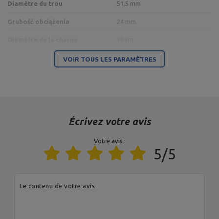
Diamètre du trou
51,5 mm
Grubość obciążenia
24 mm
Diamètre de la charge
16 cm
Type de charge
aus Polyurethane
VOIR TOUS LES PARAMÈTRES
Entité responsable de ce produit dans l'UE
Adresse:
Boczna 41
Code postal:
27-200
Écrivez votre avis
Ville:
Starachowice
Pays:
Pologne
Votre avis :
Votre adresse e-
5/5
MARBO Ulikowski
mail:
Fabricant
Spółka Komandytowa
serwis@marbosport.eu
Entité responsable
MARBO Ulikowski
Adresse:
BOCZNA 41
Spółka Komandytowa
Code postal:
27-200
Ville:
Starachowice
Le contenu de votre avis
Pays:
Pologne
Votre adresse e-
mail:
serwis@marbosport.eu